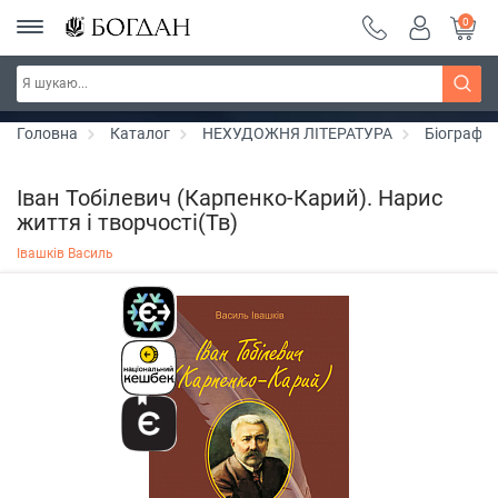
0
РОЗПРОДАЖ ~ 150 грн ~ 200 грн ~ 250 грн ~
Дізнатись більше
300 грн ~ РОЗПРОДАЖ
Головна
Каталог
НЕХУДОЖНЯ ЛІТЕРАТУРА
Біографії 
Іван Тобілевич (Карпенко-Карий). Нарис
життя і творчості(Тв)
Івашків Василь