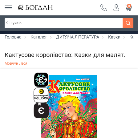
0
РОЗПРОДАЖ ~ 150 грн ~ 200 грн ~ 250 грн ~
Дізнатись більше
300 грн ~ РОЗПРОДАЖ
Головна
Каталог
ДИТЯЧА ЛІТЕРАТУРА
Казки
Как
Кактусове королівство: Казки для малят.
Мовчун Леся