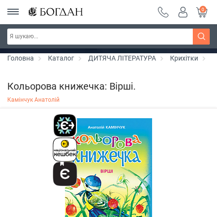
0
Серія "Вандербікери" ~ знижка 25%
Дізнатись більше
Головна
Каталог
ДИТЯЧА ЛІТЕРАТУРА
Крихітки
К
Кольорова книжечка: Вірші.
Камінчук Анатолій