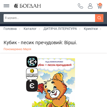
0
РОЗПРОДАЖ ~ 150 грн ~ 200 грн ~ 250 грн ~
Дізнатись більше
300 грн ~ РОЗПРОДАЖ
Головна
Каталог
ДИТЯЧА ЛІТЕРАТУРА
Крихітки
К
Кубик - песик пречудовий: Вірші.
Пономаренко Марія