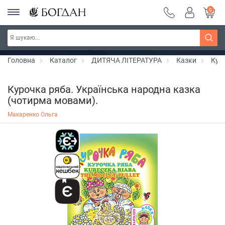
0
РОЗПРОДАЖ ~ 150 грн ~ 200 грн ~ 250 грн ~
Дізнатись більше
300 грн ~ РОЗПРОДАЖ
Головна
Каталог
ДИТЯЧА ЛІТЕРАТУРА
Казки
Кур
Курочка ряба. Українська народна казка
(чотирма мовами).
Макаренко Ольга