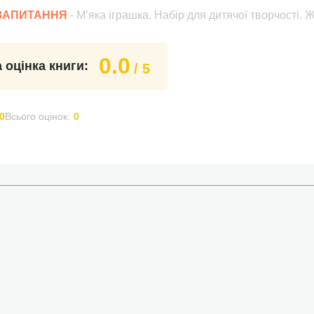
 ЗАПИТАННЯ
- М’яка іграшка. Набір для дитячої творчості.
0.0
 оцінка книги:
/ 5
0
Всього оцінок:
0