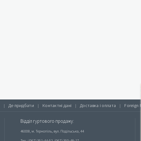
Де придбати
Контактні дані
Доставка і оплата
Foreign 
|
|
|
|
Відділ гуртового продажу:
46008, м. Тернопіль, вул. Подільська, 44
Тел.: (067) 351-44-52, (067) 350-48-17