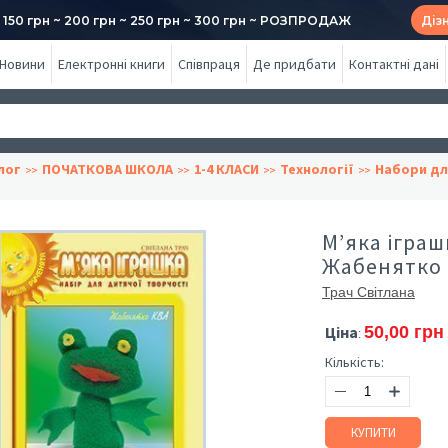
50 грн ~ 200 грн ~ 250 грн ~ 300 грн ~ РОЗПРОДАЖ
Діз
Новини
Електронні книги
Співпраця
Де придбати
Контактні дані
лог
ПОЧАТКОВА ШКОЛА
1-4 КЛАСИ
Технології
Набори дл
М’яка іграш
Жабенятко
Трач Світлана
Ціна
50,00 грн
:
Кількість:
КУПИТИ