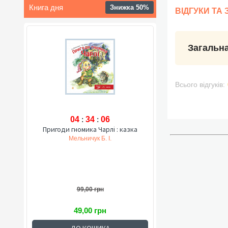
Книга дня
Знижка 50%
ВІДГУКИ ТА
Загальна
Всього відгуків:
04
:
34
:
05
Пригоди гномика Чарлі : казка
Мельничук Б. І.
99,00 грн
49,00 грн