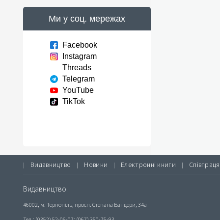
Ми у соц. мережах
Facebook
Instagram
Threads
Telegram
YouTube
TikTok
Видавництво
Новини
Електронні книги
Співпраця
|
|
|
|
Видавництво:
46002, м. Тернопіль, просп. Степана Бандери, 34а
Тел.: (0352) 52-06-07; (067) 350-75-93