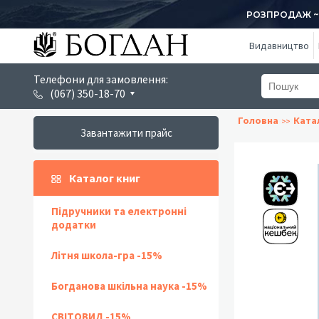
РОЗПРОДАЖ ~ 1
Видавництво
Телефони для замовлення:
(067) 350-18-70
Головна
Ката
Завантажити прайс
Каталог книг
Підручники та електронні
додатки
Літня школа-гра -15%
Богданова шкільна наука -15%
СВІТОВИД -15%