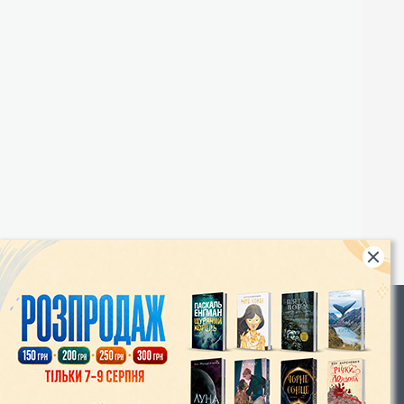
Rights
|
Інтернет-магазин «Видавництво Богдан»:
46018, м. Тернопіль, А/С 529
Тел.: (067) 350-18-70, (066) 727-17-62