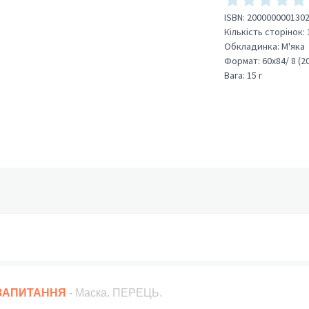
ISBN:
200000000130
Кількість сторінок:
Обкладинка:
М'яка
Формат:
60х84/ 8 (2
Вага:
15 г
 ЗАПИТАННЯ
- Маска. ПЕРЕЦЬ.