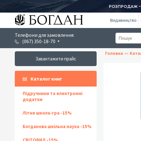
РОЗПРОДАЖ ~ 1
Видавництво
Телефони для замовлення:
(067) 350-18-70
Головна
Ката
Завантажити прайс
Каталог книг
Підручники та електронні
додатки
Літня школа-гра -15%
Богданова шкільна наука -15%
СВІТОВИД -15%