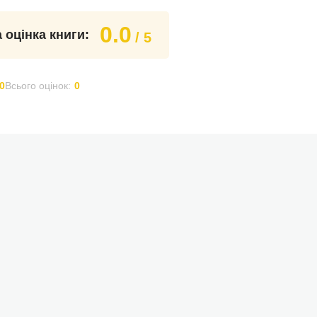
0.0
 оцінка книги:
/ 5
0
Всього оцінок:
0