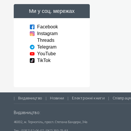
Ми у соц. мережах
Facebook
Instagram
Threads
Telegram
YouTube
TikTok
Видавництво
Новини
Електронні книги
Співпраця
|
|
|
|
Видавництво:
46002, м. Тернопіль, просп. Степана Бандери, 34а
Тел.: (0352) 52-06-07; (067) 350-75-93