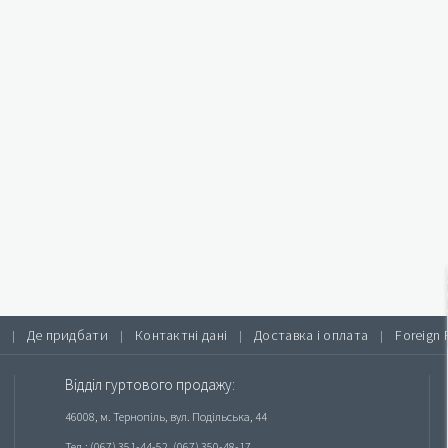
Де придбати
Контактні дані
Доставка і оплата
Foreign 
|
|
|
|
Відділ гуртового продажу:
46008, м. Тернопіль, вул. Подільська, 44
Тел.: (067) 351-44-52, (067) 350-48-17