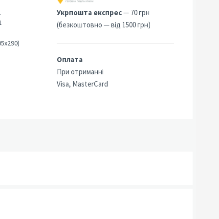
2
Укрпошта експрес
— 70 грн
1
(безкоштовно — від 1500 грн)
05х290)
Оплата
При отриманні
Visa, MasterCard