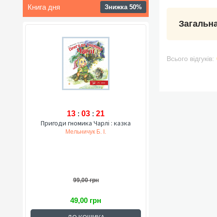
Книга дня
Знижка 50%
Загальна
Всього відгуків:
13
:
03
:
20
Пригоди гномика Чарлі : казка
Мельничук Б. І.
99,00 грн
49,00 грн