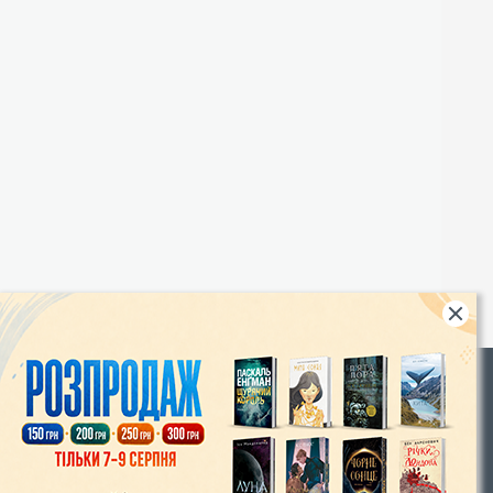
Rights
|
Інтернет-магазин «Видавництво Богдан»:
46018, м. Тернопіль, А/С 529
Тел.: (067) 350-18-70, (066) 727-17-62