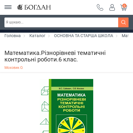
0
РОЗПРОДАЖ ~ 150 грн ~ 200 грн ~ 250 грн ~
Дізнатись більше
300 грн ~ РОЗПРОДАЖ
Головна
Каталог
ОСНОВНА ТА СТАРША ШКОЛА
Мате
Математика.Різнорівневі тематичні
контрольні роботи.6 клас.
Моховик О.