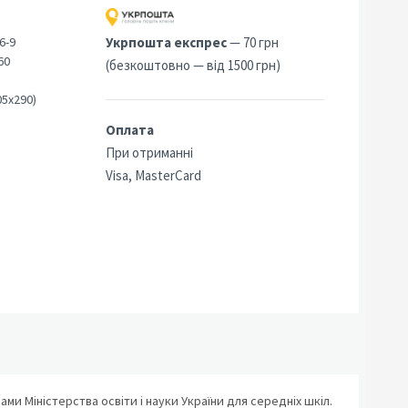
6-9
Укрпошта експрес
— 70 грн
60
(безкоштовно — від 1500 грн)
05х290)
Оплата
При отриманні
Visa, MasterCard
рами Міністерства освіти і науки України для середніх шкіл.