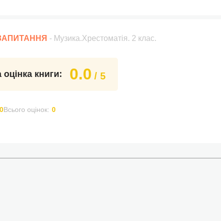
 ЗАПИТАННЯ
- Музика.Хрестоматія. 2 клас.
0.0
 оцінка книги:
/ 5
0
Всього оцінок:
0