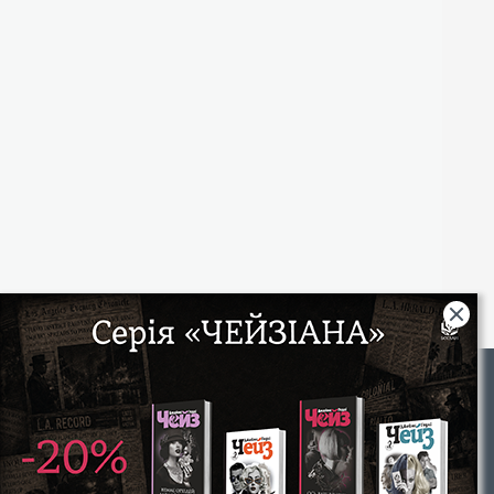
Rights
|
Інтернет-магазин «Видавництво Богдан»:
46018, м. Тернопіль, А/С 529
Тел.: (067) 350-18-70, (066) 727-17-62