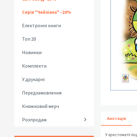
Серія "Чейзіана" -20%
Електронні книги
Топ 20
Новинки
Комплекти
У друкарні
Передзамовлення
Книжковий мерч
Анотація
Розпродаж
У хрестоматії по