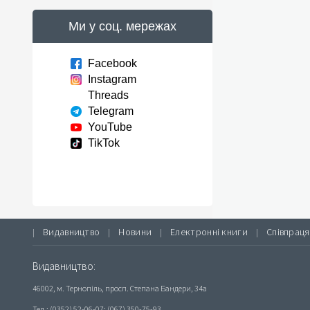
Ми у соц. мережах
Facebook
Instagram
Threads
Telegram
YouTube
TikTok
Видавництво
Новини
Електронні книги
Співпраця
|
|
|
|
Видавництво:
46002, м. Тернопіль, просп. Степана Бандери, 34а
Тел.: (0352) 52-06-07; (067) 350-75-93