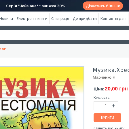
Серія "Чейзіана" ~ знижка 20%
Дізнатись більше
Новини
Електронні книги
Співпраця
Де придбати
Контактні дані
лог
Музика.Хрес
Марченко Р.
Ціна
20,00 грн
:
Кількість:
КУПИТИ
Оцініть цю книгу!