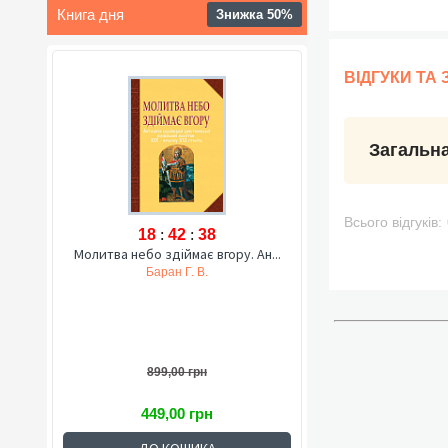
Книга дня
Знижка 50%
ВІДГУКИ ТА
Загальна
Всього відгуків:
18
:
42
:
37
Молитва небо здіймає вгору. Ан...
Баран Г. В.
899,00 грн
449,00 грн