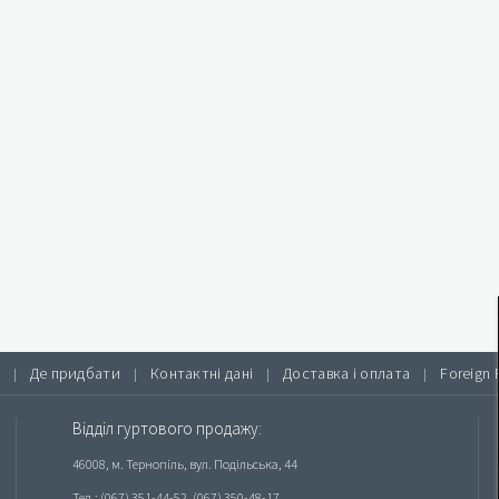
Де придбати
Контактні дані
Доставка і оплата
Foreign 
|
|
|
|
Відділ гуртового продажу:
46008, м. Тернопіль, вул. Подільська, 44
Тел.: (067) 351-44-52, (067) 350-48-17