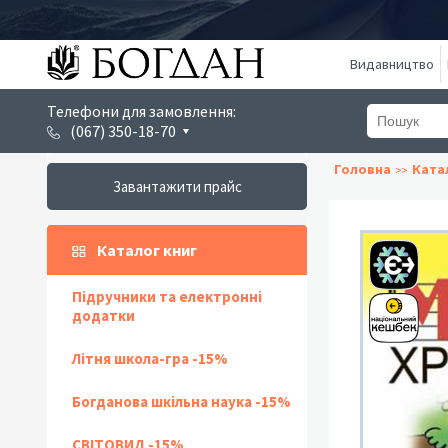
Видавництво
Телефони для замовлення:
(067) 350-18-70
Головна
Ката
Завантажити прайс
Каталог книг
Підручники та електронні
додатки
Літня школа-гра -15%
Богданова шкільна наука -15%
СВІТОВИД -15%