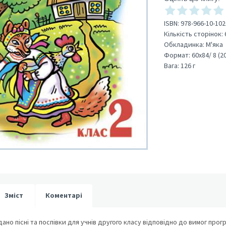
ISBN:
978-966-10-102
Кількість сторінок:
Обкладинка:
М'яка
Формат:
60х84/ 8 (2
Вага:
126 г
Зміст
Коментарі
дано пісні та поспівки для учнів другого класу відповідно до вимог прог