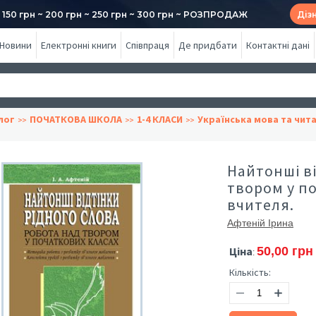
50 грн ~ 200 грн ~ 250 грн ~ 300 грн ~ РОЗПРОДАЖ
Діз
Новини
Електронні книги
Співпраця
Де придбати
Контактні дані
лог
ПОЧАТКОВА ШКОЛА
1-4 КЛАСИ
Українська мова та чит
Найтонші ві
твором у по
вчителя.
Афтеній Ірина
Ціна
50,00 грн
:
Кількість: