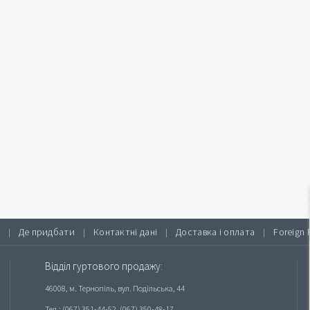
Де придбати
Контактні дані
Доставка і оплата
Foreign 
|
|
|
|
Відділ гуртового продажу:
46008, м. Тернопіль, вул. Подільська, 44
Тел.: (067) 351-44-52, (067) 350-48-17