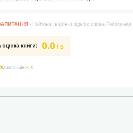
 ЗАПИТАННЯ
- Найтонші відтінки рідного слова. Робота над
0.0
 оцінка книги:
/ 5
0
Всього оцінок:
0