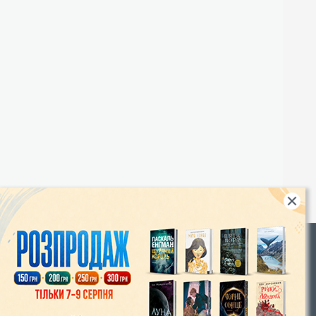
Rights
|
Інтернет-магазин «Видавництво Богдан»:
46018, м. Тернопіль, А/С 529
Тел.: (067) 350-18-70, (066) 727-17-62