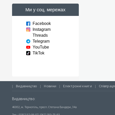
Ми у соц. мережах
Facebook
Instagram
Threads
Telegram
YouTube
TikTok
Видавництво
Новини
Електронні книги
Співпраця
|
|
|
|
Видавництво:
46002, м. Тернопіль, просп. Степана Бандери, 34а
Тел.: (0352) 52-06-07; (067) 350-75-93