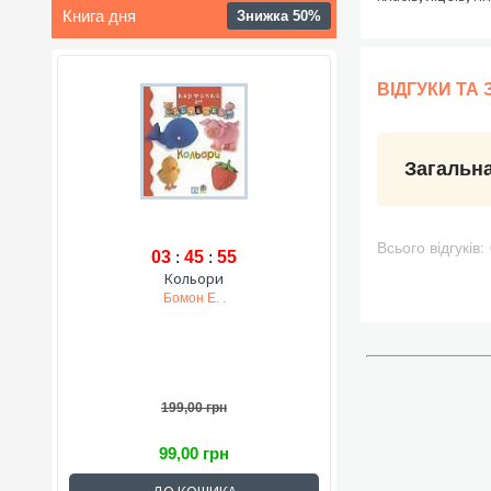
Книга дня
Знижка 50%
ВІДГУКИ ТА
Загальна
Всього відгуків:
03
:
45
:
54
Кольори
Бомон Е. .
199,00 грн
99,00 грн