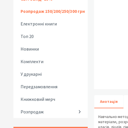
Розпродаж 150/200/250/300 грн
Електронні книги
Топ 20
Новинки
Комплекти
У друкарні
Передзамовлення
Книжковий мерч
Анотація
Розпродаж
Навчально-мето
матеріали, розр
класів, ліцеїв, г