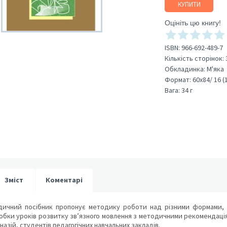
КУПИТИ
Оцініть цю книгу!
ISBN:
966-692-489-7
Кількість сторінок:
Обкладинка:
М'яка
Формат:
60х84/ 16 (
Вага:
34 г
Зміст
Коментарі
дичний посібник пропонує методику роботи над різними формами, ти
обки уроків розвитку зв’язного мовлення з методичними рекомендація
імназій, студентів педагогічних навчальних закладів.