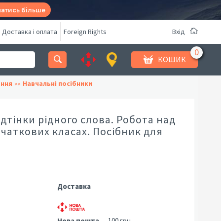
натись більше
Доставка і оплата
Foreign Rights
Вхід
КОШИК
ання
Навчальні посібники
дтінки рідного слова. Робота над
чаткових класах. Посібник для
Доставка
Нова пошта
— 100 грн