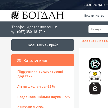
РОЗПРОДАЖ ~ 1
Видавництво
Телефони для замовлення:
(067) 350-18-70
Головна
Ката
Завантажити прайс
Каталог книг
Підручники та електронні
додатки
Літня школа-гра -15%
Богданова шкільна наука -15%
СВІТОВИД -15%