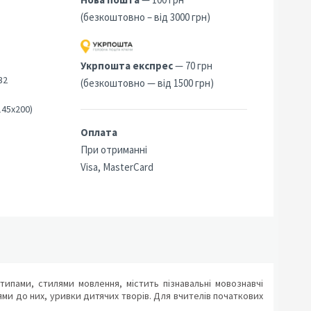
(безкоштовно – від 3000 грн)
Укрпошта експрес
— 70 грн
32
(безкоштовно — від 1500 грн)
145х200)
Оплата
При отриманні
Visa, MasterCard
пами, стилями мовлення, містить пізнавальні мовознавчі
ми до них, уривки дитячих творів. Для вчителів початкових