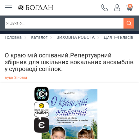
0
РОЗПРОДАЖ ~ 150 грн ~ 200 грн ~ 250 грн ~
Дізнатись більше
300 грн ~ РОЗПРОДАЖ
Головна
Каталог
ВИХОВНА РОБОТА
Для 1-4 класів
О краю мій оспіваний.Репертуарний
збірник для шкільних вокальних ансамблів
у супроводі сопілок.
Буць Зіновій