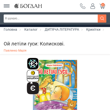
0
РОЗПРОДАЖ ~ 150 грн ~ 200 грн ~ 250 грн ~
Дізнатись більше
300 грн ~ РОЗПРОДАЖ
Головна
Каталог
ДИТЯЧА ЛІТЕРАТУРА
Крихітки
О
Ой летіли гуси: Колискові.
Павленко Марія