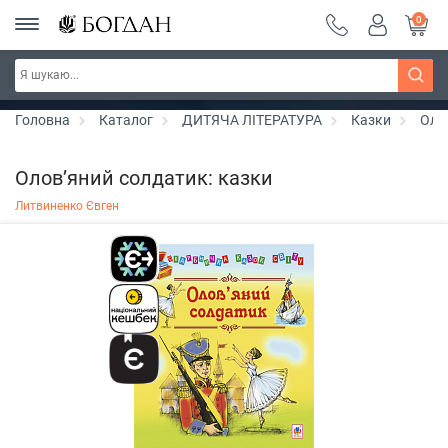
0
РОЗПРОДАЖ ~ 150 грн ~ 200 грн ~ 250 грн ~
Дізнатись більше
300 грн ~ РОЗПРОДАЖ
Головна
Каталог
ДИТЯЧА ЛІТЕРАТУРА
Казки
Оло
Олов’яний солдатик: казки
Литвиненко Євген