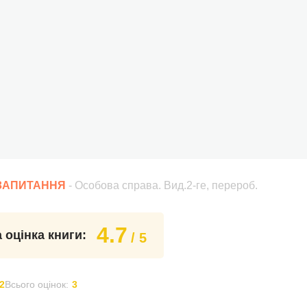
 ЗАПИТАННЯ
- Особова справа. Вид.2-ге, перероб.
4.7
 оцінка книги:
/ 5
2
Всього оцінок:
3