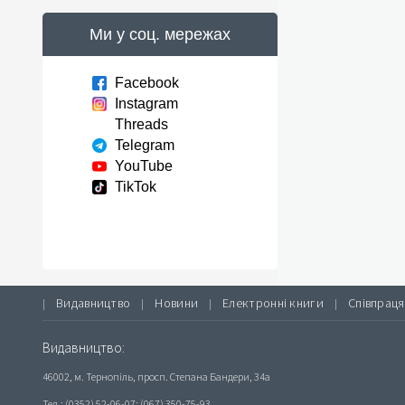
Ми у соц. мережах
Facebook
Instagram
Threads
Telegram
YouTube
TikTok
Видавництво
Новини
Електронні книги
Співпраця
|
|
|
|
Видавництво:
46002, м. Тернопіль, просп. Степана Бандери, 34а
Тел.: (0352) 52-06-07; (067) 350-75-93