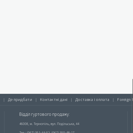
Де придбати
Контактні дані
Доставка і оплата
Foreign 
|
|
|
|
Відділ гуртового продажу:
46008, м. Тернопіль, вул. Подільська, 44
Тел.: (067) 351-44-52, (067) 350-48-17