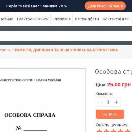
Серія "Чейзіана" ~ знижка 20%
Дізнатись більше
Новини
Електронні книги
Співпраця
Де придбати
Контактні дані
лог
ГРАМОТИ, ДИПЛОМИ ТА ІНША УЧНІВСЬКА АТРИБУТИКА
Особова спр
Ціна
25,00 грн
:
Кількість:
КУПИТИ
Оцініть цю книгу!