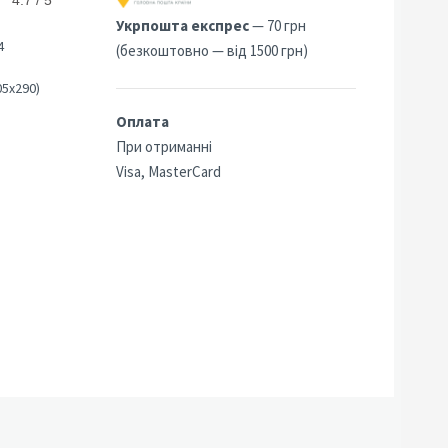
4.7 / 5
5
Укрпошта експрес
— 70 грн
4
(безкоштовно — від 1500 грн)
05х290)
Оплата
При отриманні
Visa, MasterCard