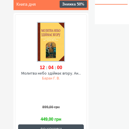
Книга дня
Знижка 50%
12
:
03
:
59
Молитва небо здіймає вгору. Ан...
Баран Г. В.
899,00 грн
449,00 грн