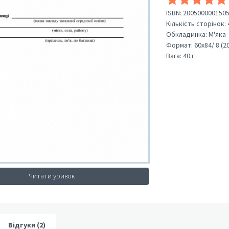
ISBN:
200500000150
Кількість сторінок:
Обкладинка:
М'яка
Формат:
60х84/ 8 (2
Вага:
40 г
Читати уривок
Відгуки (2)