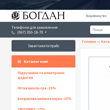
Видавництво
Телефони для замовлення:
(067) 350-18-70
Головна
Ката
Завантажити прайс
Каталог книг
Підручники та електронні
додатки
Літня школа-гра -15%
Богданова шкільна наука -15%
СВІТОВИД -15%