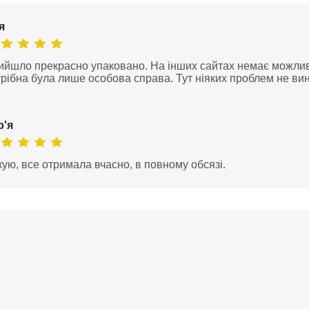
я
ийшло прекрасно упаковано. На інших сайтах немає можливо
рібна була лише особова справа. Тут ніяких проблем не ви
р'я
ую, все отримала вчасно, в повному обсязі.