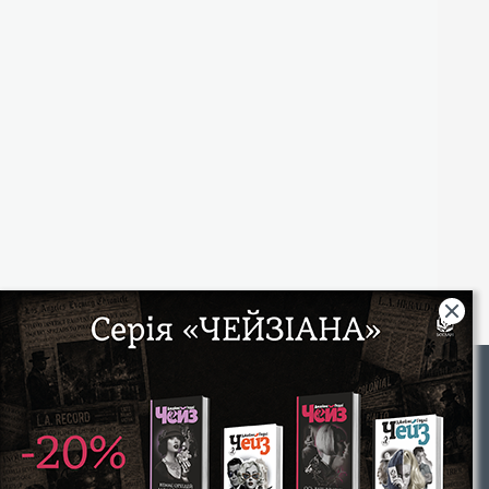
Rights
|
Інтернет-магазин «Видавництво Богдан»:
46018, м. Тернопіль, А/С 529
Тел.: (067) 350-18-70, (066) 727-17-62