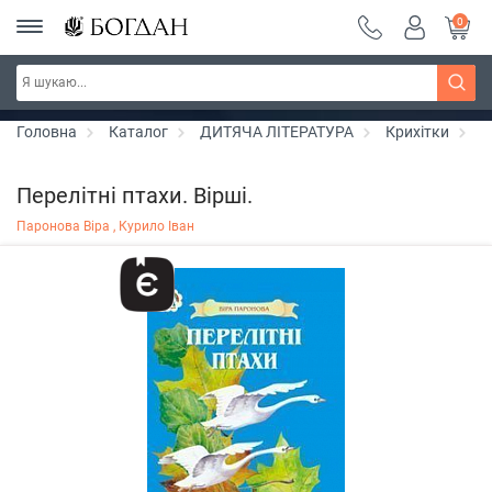
0
РОЗПРОДАЖ ~ 150 грн ~ 200 грн ~ 250 грн ~
Дізнатись більше
300 грн ~ РОЗПРОДАЖ
Головна
Каталог
ДИТЯЧА ЛІТЕРАТУРА
Крихітки
П
Перелітні птахи. Вірші.
Паронова Віра ,
Курило Іван