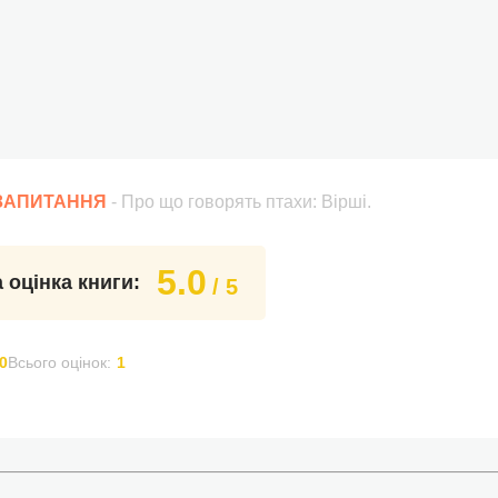
 ЗАПИТАННЯ
- Про що говорять птахи: Вірші.
5.0
 оцінка книги:
/ 5
0
Всього оцінок:
1