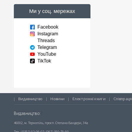
Ми у соц. мережах
Facebook
Instagram
Threads
Telegram
YouTube
TikTok
Видавництво
Новини
Електронні книги
Співпраця
|
|
|
|
Видавництво:
46002, м. Тернопіль, просп. Степана Бандери, 34а
Тел.: (0352) 52-06-07; (067) 350-75-93