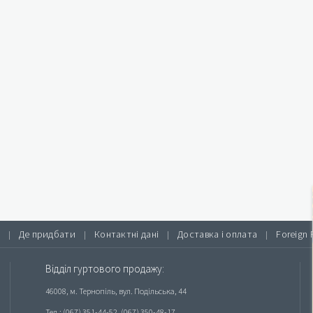
Де придбати
Контактні дані
Доставка і оплата
Foreign 
|
|
|
|
Відділ гуртового продажу:
46008, м. Тернопіль, вул. Подільська, 44
Тел.: (067) 351-44-52, (067) 350-48-17