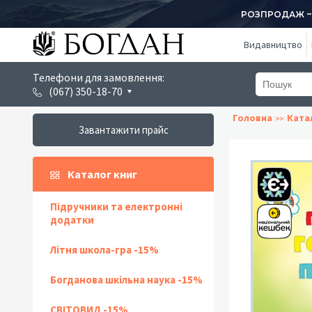
РОЗПРОДАЖ ~ 1
Видавництво
Телефони для замовлення:
(067) 350-18-70
Головна
Ката
Завантажити прайс
Каталог книг
Підручники та електронні
додатки
Літня школа-гра -15%
Богданова шкільна наука -15%
СВІТОВИД -15%