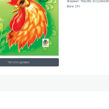
Формат:
70х100/ 32 (120х165
Вага:
19 г
Читати уривок