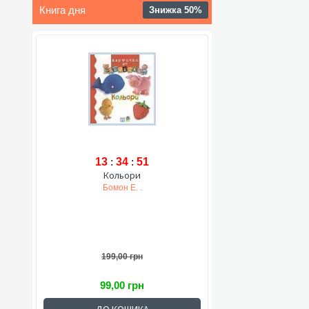
Книга дня
Знижка 50%
13
:
34
:
50
Кольори
Бомон Е. .
199,00 грн
99,00 грн