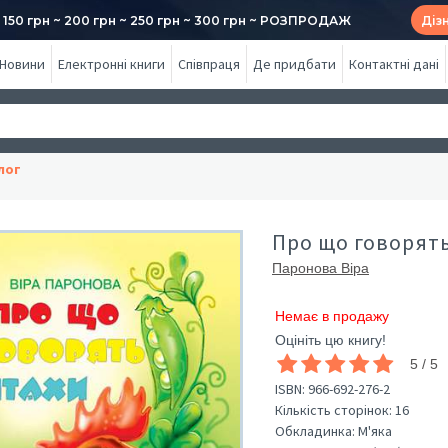
50 грн ~ 200 грн ~ 250 грн ~ 300 грн ~ РОЗПРОДАЖ
Діз
Новини
Електронні книги
Співпраця
Де придбати
Контактні дані
лог
Про що говорять
Паронова Віра
Немає в продажу
Оцініть цю книгу!
5 / 5
ISBN:
966-692-276-2
Кількість сторінок:
16
Обкладинка:
М'яка