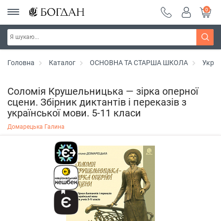
0
Головна
Каталог
ОСНОВНА ТА СТАРША ШКОЛА
Украї
Соломія Крушельницька — зірка оперної
сцени. Збірник диктантів і переказів з
української мови. 5-11 класи
Домарецька Галина