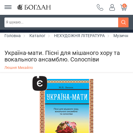
0
РОЗПРОДАЖ ~ 150 грн ~ 200 грн ~ 250 грн ~
Дізнатись більше
300 грн ~ РОЗПРОДАЖ
Головна
Каталог
НЕХУДОЖНЯ ЛІТЕРАТУРА
Музичні 
Україна-мати. Пісні для мішаного хору та
вокального ансамблю. Солоспіви
Люшня Михайло