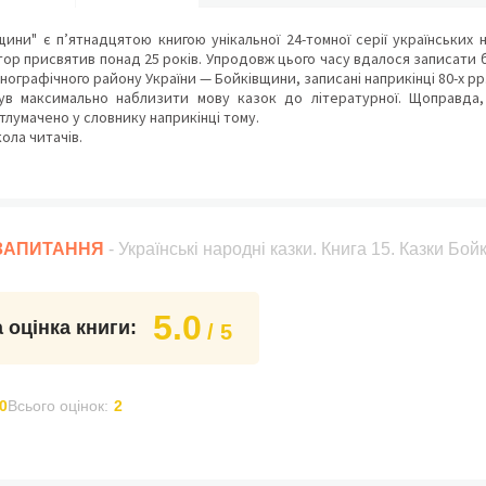
ни" є п’ятнадцятою книгою унікальної 24-томної серії українських 
тор присвятив понад 25 років. Упродовж цього часу вдалося записати б
ографічного району України — Бойківщини, записані наприкінці 80-х рр.
максимально наблизити мову казок до літературної. Щоправда, н
тлумачено у словнику наприкінці тому.
ла читачів.
 ЗАПИТАННЯ
- Українські народні казки. Книга 15. Казки Бой
5.0
 оцінка книги:
/ 5
0
Всього оцінок:
2