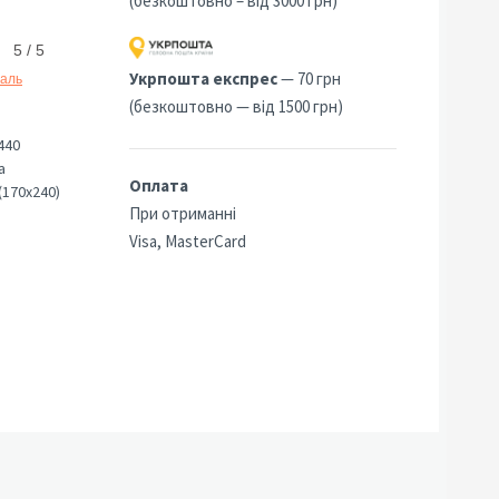
(безкоштовно – від 3000 грн)
5 / 5
Укрпошта експрес
— 70 грн
раль
(безкоштовно — від 1500 грн)
440
а
Оплата
(170х240)
При отриманні
Visa, MasterCard