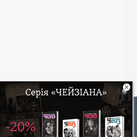
Rights
|
Інтернет-магазин «Видавництво Богдан»:
46018, м. Тернопіль, А/С 529
Тел.: (067) 350-18-70, (066) 727-17-62