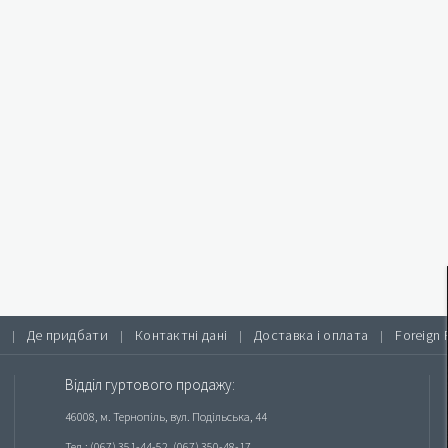
Де придбати
Контактні дані
Доставка і оплата
Foreign 
|
|
|
|
Відділ гуртового продажу:
46008, м. Тернопіль, вул. Подільська, 44
Тел.: (067) 351-44-52, (067) 350-48-17