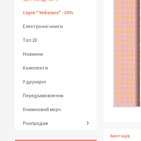
Серія "Чейзіана" -20%
Електронні книги
Топ 20
Новинки
Комплекти
У друкарні
Передзамовлення
Книжковий мерч
Розпродаж
Анотація