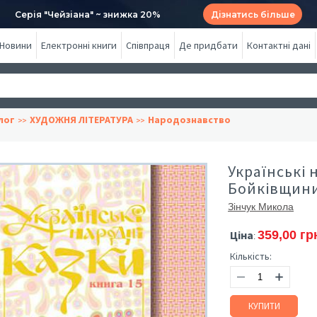
Серія "Чейзіана" ~ знижка 20%
Дізнатись більше
Новини
Електронні книги
Співпраця
Де придбати
Контактні дані
лог
ХУДОЖНЯ ЛІТЕРАТУРА
Народознавство
Українські 
Бойківщини.
Зінчук Микола
Ціна
359,00 гр
:
Кількість:
КУПИТИ