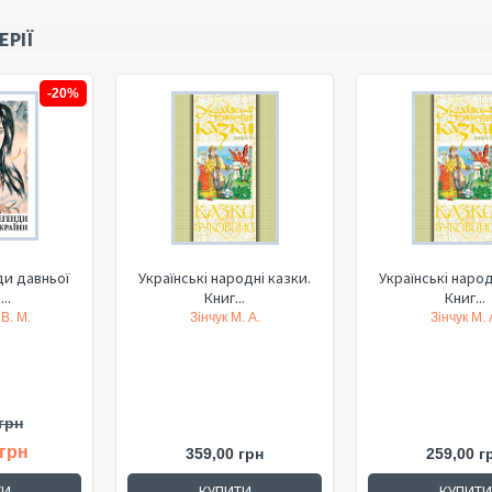
ЕРІЇ
-20%
ди давньої
Українські народні казки.
Українські народ
..
Книг...
Книг...
В. М.
Зінчук М. А.
Зінчук М. 
грн
 грн
359,00 грн
259,00 г
ТИ
КУПИТИ
КУПИТИ