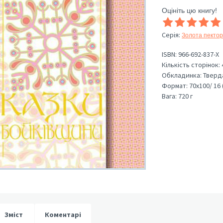
Оцініть цю книгу!
Серія
:
Золота пекто
ISBN:
966-692-837-X
Кількість сторінок:
Обкладинка:
Тверд
Формат:
70х100/ 16 
Вага:
720 г
Зміст
Коментарі