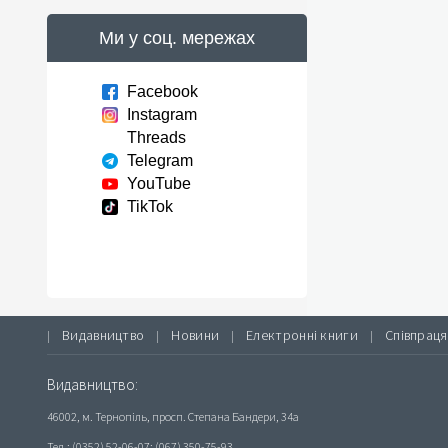
Ми у соц. мережах
Facebook
Instagram
Threads
Telegram
YouTube
TikTok
Видавництво
Новини
Електронні книги
Співпраця
|
|
|
|
Видавництво:
46002, м. Тернопіль, просп. Степана Бандери, 34а
Тел.: (0352) 52-06-07; (067) 350-75-93