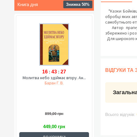
Книга дня
Знижка 50%
"Казки Бойківщи
обробці яких ав
самобутнього етн
Автор прагнув 
збережено і роз
Для широкого ко
ВІДГУКИ ТА
16
:
43
:
26
Молитва небо здіймає вгору. Ан...
Баран Г. В.
Загальна
899,00 грн
Всього відгуків:
449,00 грн