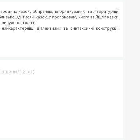
народних казок, збиранню, впорядкуванню та літературній
лизько 3,5 тисячі казок. У пропоновану книгу ввійшли казки
 минулого століття.
айхарактерніші діалектизми та синтаксичні конструкції
ківщини.Ч.2. (Т)