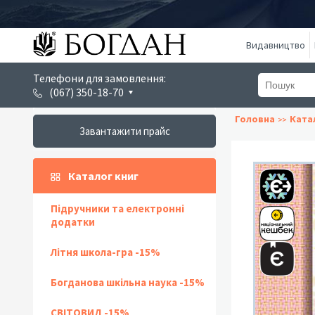
Видавництво
Телефони для замовлення:
(067) 350-18-70
Головна
Ката
Завантажити прайс
Каталог книг
Підручники та електронні
додатки
Літня школа-гра -15%
Богданова шкільна наука -15%
СВІТОВИД -15%