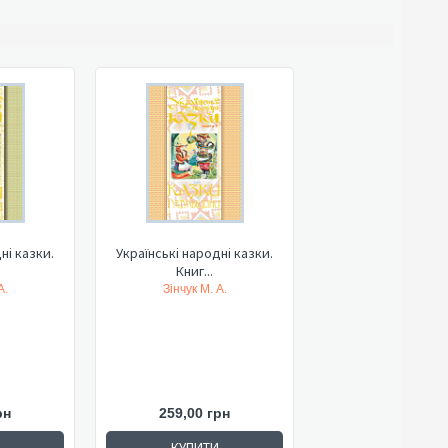
ні казки.
Українські народні казки.
Книг...
А.
Зінчук М. А.
рн
259,00 грн
КУПИТИ