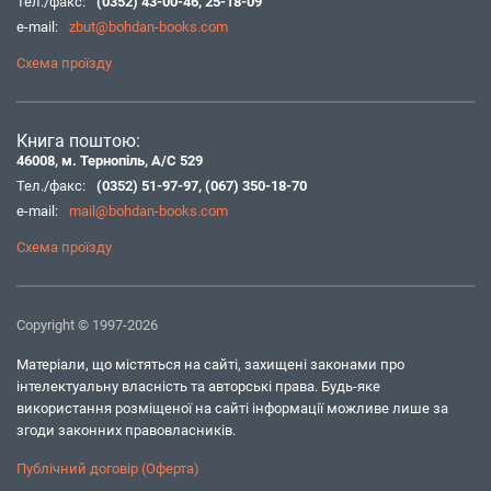
Тел./факс:
(0352) 43-00-46
,
25-18-09
e-mail:
zbut@bohdan-books.com
Схема проїзду
Книга поштою:
46008, м. Тернопіль, А/С 529
Тел./факс:
(0352) 51-97-97
,
(067) 350-18-70
e-mail:
mail@bohdan-books.com
Схема проїзду
Copyright © 1997-2026
Матеріали, що містяться на сайті, захищені законами про
інтелектуальну власність та авторські права. Будь-яке
використання розміщеної на сайті інформації можливе лише за
згоди законних правовласників.
Публічний договір (Оферта)