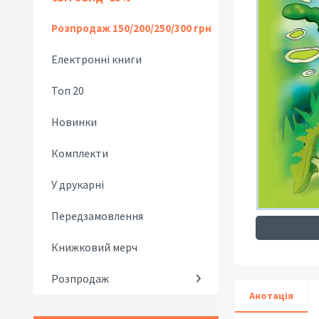
Розпродаж 150/200/250/300 грн
Електронні книги
Топ 20
Новинки
Комплекти
У друкарні
Передзамовлення
Книжковий мерч
Розпродаж
Анотація