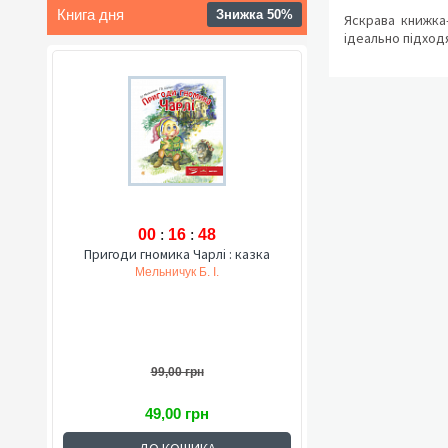
Книга дня
Знижка 50%
Яскрава книжка-
ідеально підход
00
:
16
:
47
Пригоди гномика Чарлі : казка
Мельничук Б. І.
99,00 грн
49,00 грн