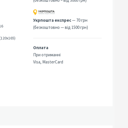
(безкоштовно – від 3000 грн)
Укрпошта експрес
— 70 грн
16
(безкоштовно — від 1500 грн)
(120х165)
Оплата
При отриманні
Visa, MasterCard