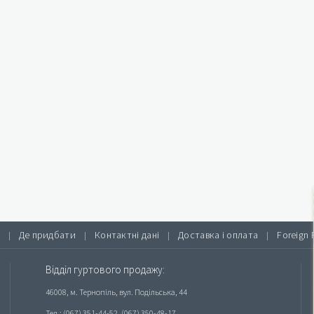
Де придбати
Контактні дані
Доставка і оплата
Foreign 
|
|
|
|
Відділ гуртового продажу:
46008, м. Тернопіль, вул. Подільська, 44
Тел.: (067) 351-44-52, (067) 350-48-17