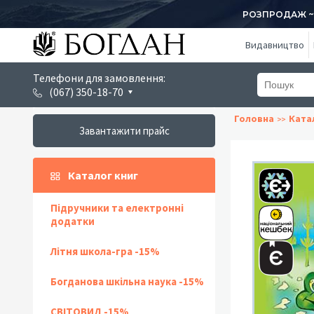
РОЗПРОДАЖ ~ 1
Видавництво
Телефони для замовлення:
(067) 350-18-70
Головна
Ката
Завантажити прайс
Каталог книг
Підручники та електронні
додатки
Літня школа-гра -15%
Богданова шкільна наука -15%
СВІТОВИД -15%