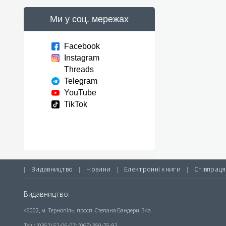
Ми у соц. мережах
Facebook
Instagram
Threads
Telegram
YouTube
TikTok
Видавництво
Новини
Електронні книги
Співпраця
|
|
|
|
Видавництво:
46002, м. Тернопіль, просп. Степана Бандери, 34а
Тел.: (0352) 52-06-07; (067) 350-75-93