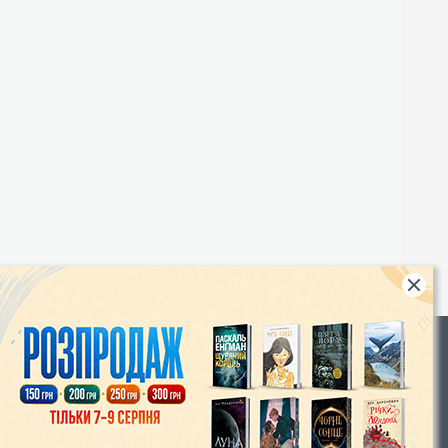
Rights
|
Інтернет-магазин «Видавництво Богдан»:
46018, м. Тернопіль, А/С 529
Тел.: (067) 350-18-70, (066) 727-17-62