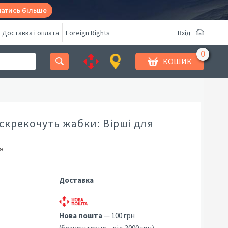
натись більше
Доставка і оплата
Foreign Rights
Вхід
КОШИК
скрекочуть жабки: Вірші для
я
Доставка
Нова пошта
— 100 грн