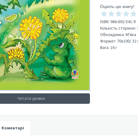
Оцініть цю книгу!
ISBN:
966-692-541-9
Кількість сторінок:
Обкладинка:
М'яка
Формат:
70х100/ 32 
Вага:
16 г
Читати уривок
Коментарі