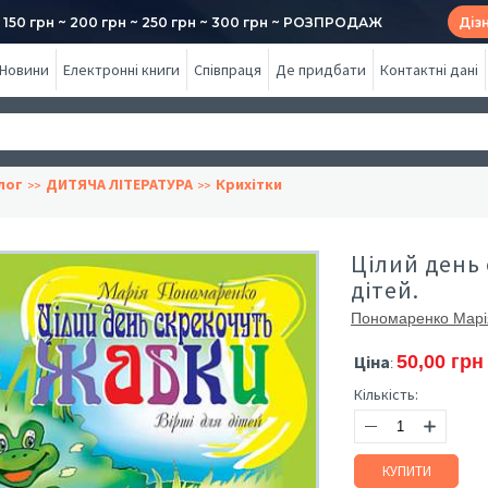
50 грн ~ 200 грн ~ 250 грн ~ 300 грн ~ РОЗПРОДАЖ
Діз
Новини
Електронні книги
Співпраця
Де придбати
Контактні дані
лог
ДИТЯЧА ЛІТЕРАТУРА
Крихітки
Цілий день 
дітей.
Пономаренко Марі
Ціна
50,00 грн
:
Кількість:
КУПИТИ