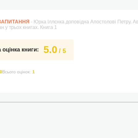
 ЗАПИТАННЯ
- Юрка Іллєнка доповідна Апостолові Петру. Ав
 у трьох книгах. Книга 1
5.0
 оцінка книги:
/ 5
0
Всього оцінок:
1