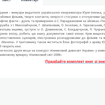
Зміст
Коментарі
ання – мемуари видатного українського кінорежисера Юрія Іллєнка, у
зйомки фільмів, творчі контакти, непрості стосунки з оточуючими (д
рафічні факти – дуель та примирення із С. Параджановим на зйомках «Т
ужба з І. Миколайчуком, Г. Шпаліковим, О. Іоселіані, А. Тарковським, 
гатьма іншими, зустрічі із О. Довженком, С. Бондарчуком, П. Чухрає
рили епоху, робить цю книгу документом самої епохи. Крім вищезг
непоставлених сценаріїв, ілюстрована розкадровками до фільмів та 
 «Мазепа». У тритомнику також міститься блок фотографій з архіву Ю.
й творить кіно.
я посіло друге місце на конкурсі «Книжковий дивосвіт України» у номі
ижковому ярмарку «Книжковий світ-2008».
Придбайте комплект книг зі зн