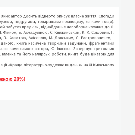
 яких автор досить відверто описує власне життя. Спогади
рузями, недругами, товаришами покіноцеху, жінками тощо).
іней забутих предків», відчайдушне непоборне кохання до Л.
П. Фінном, Б. Ахмадуліною, С. Княжинським, К. К. Єршовим, Г.
м, В. Калютою, Алісовою, М. Донським, С. Растроповичем, -
аданого, книга насичена творчими задумами, фрагментами
малюнками самого автора, Ю. Іллєнка. Завершує тритомник
 Іллєнка та його малярські роботи. Книга буде цікавою для
нації «Краще літературно-художнє видання» на ХІ Київському
ижкою 20%!