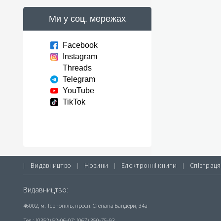
Ми у соц. мережах
Facebook
Instagram
Threads
Telegram
YouTube
TikTok
Видавництво
Новини
Електронні книги
Співпраця
|
|
|
|
Видавництво:
46002, м. Тернопіль, просп. Степана Бандери, 34а
Тел.: (0352) 52-06-07; (067) 350-75-93