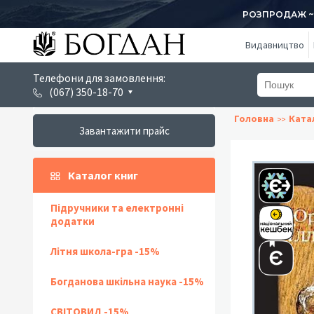
РОЗПРОДАЖ ~ 1
Видавництво
Телефони для замовлення:
(067) 350-18-70
Головна
Ката
Завантажити прайс
Каталог книг
Підручники та електронні
додатки
Літня школа-гра -15%
Богданова шкільна наука -15%
СВІТОВИД -15%