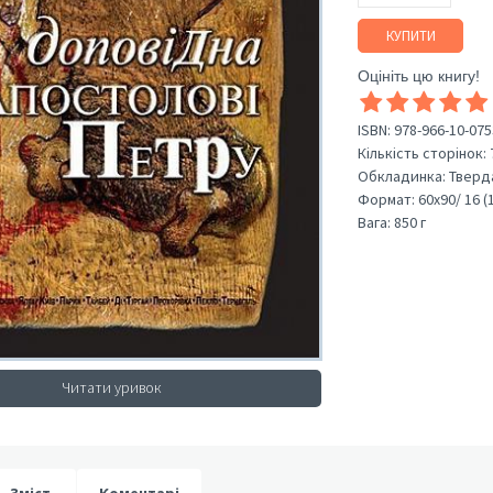
КУПИТИ
Оцініть цю книгу!
ISBN:
978-966-10-075
Кількість сторінок:
Обкладинка:
Тверд
Формат:
60х90/ 16 (
Вага:
850 г
Читати уривок