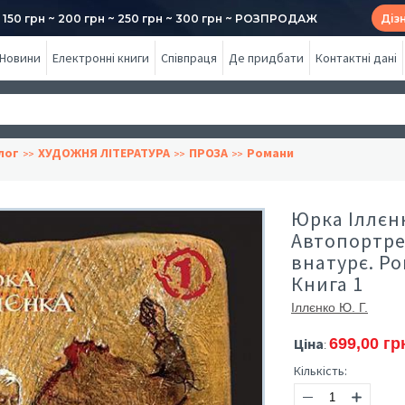
50 грн ~ 200 грн ~ 250 грн ~ 300 грн ~ РОЗПРОДАЖ
Діз
Новини
Електронні книги
Співпраця
Де придбати
Контактні дані
лог
ХУДОЖНЯ ЛІТЕРАТУРА
ПРОЗА
Романи
Юрка Іллєн
Автопортрет
внатурє. Ро
Книга 1
Іллєнко Ю. Г.
Ціна
699,00 гр
:
Кількість: