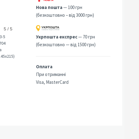
Нова пошта
— 100 грн
(безкоштовно – від 3000 грн)
5 / 5
3-5
Укрпошта експрес
— 70 грн
704
(безкоштовно — від 1500 грн)
а
145х215)
Оплата
При отриманні
Visa, MasterCard