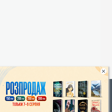
Rights
|
Інтернет-магазин «Видавництво Богдан»:
46018, м. Тернопіль, А/С 529
Тел.: (067) 350-18-70, (066) 727-17-62