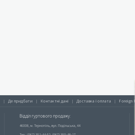
Де придбати
Контактні дані
Доставка і оплата
Foreign 
|
|
|
|
Відділ гуртового продажу:
46008, м. Тернопіль, вул. Подільська, 44
Тел.: (067) 351-44-52, (067) 350-48-17