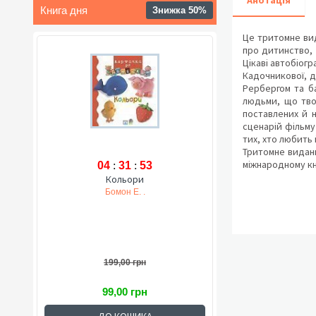
Анотація
Книга дня
Знижка 50%
Це тритомне вид
про дитинство, 
Цікаві автобіог
Кадочникової, др
Рербергом та ба
людьми, що тво
поставлених й 
сценарій фільму
тих, хто любить 
Тритомне виданн
міжнародному кн
04
:
31
:
52
Кольори
Бомон Е. .
199,00 грн
99,00 грн