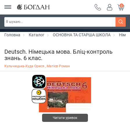
0
РОЗПРОДАЖ ~ 150 грн ~ 200 грн ~ 250 грн ~
Дізнатись більше
300 грн ~ РОЗПРОДАЖ
Головна
Каталог
ОСНОВНА ТА СТАРША ШКОЛА
Німе
Deutsch. Німецька мова. Бліц-контроль
знань. 6 клас.
Кульчицька-Худа Орися ,
Матієв Роман
Читати уривок