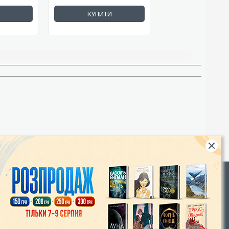
КУПИТИ
Rights
|
Інтернет-магазин «Видавництво Богдан»:
46018, м. Тернопіль, А/С 529
Тел.: (067) 350-18-70, (066) 727-17-62