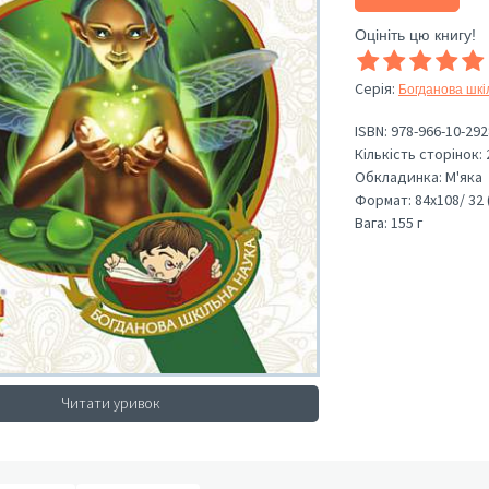
Оцініть цю книгу!
Серія
:
Богданова шкі
ISBN:
978-966-10-292
Кількість сторінок:
Обкладинка:
М'яка
Формат:
84х108/ 32 
Вага:
155 г
Читати уривок