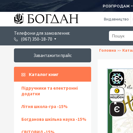
РОЗПРОДАЖ ~ 1
Видавництво
Телефони для замовлення:
(067) 350-18-70
Головна
Ката
Завантажити прайс
Каталог книг
Підручники та електронні
додатки
Літня школа-гра -15%
Богданова шкільна наука -15%
СВІТОВИД -15%