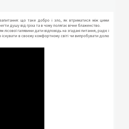
 запитання: що таке добро і зло, як втриматися між цими
егти душу від гріха та в чому полягає вічне блаженство.
сової галявини дати відповідь на згадані питання, радіє і
но існувати в своєму комфортному світі чи випробувати долю