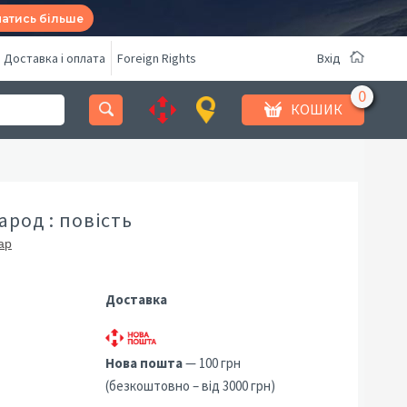
натись більше
Доставка і оплата
Foreign Rights
Вхід
КОШИК
род : повість
ар
Доставка
Нова пошта
— 100 грн
(безкоштовно – від 3000 грн)