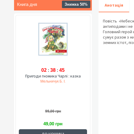
Книга дня
Знижка 50%
Анотація
Повість «Небес
антиподами і не 
Головний герой 
сумує разом з н
земних істот, п
02
:
38
:
44
Пригоди гномика Чарлі : казка
Мельничук Б. І.
99,00 грн
49,00 грн