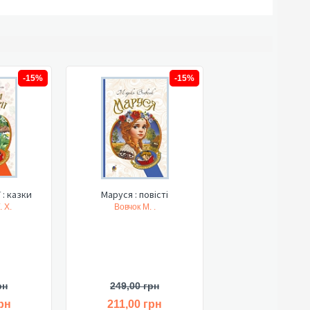
-15%
-15%
 : казки
Маруся : повісті
 Х.
Вовчок М. .
рн
249,00 грн
рн
211,00 грн