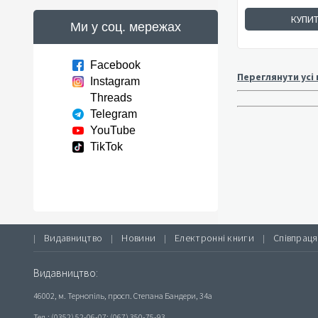
КУПИ
Ми у соц. мережах
Facebook
Переглянути усі
Instagram
Threads
Telegram
YouTube
TikTok
Видавництво
Новини
Електронні книги
Співпраця
|
|
|
|
Видавництво:
46002, м. Тернопіль, просп. Степана Бандери, 34а
Тел.: (0352) 52-06-07; (067) 350-75-93