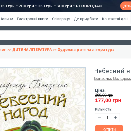
50 грн ~ 200 грн ~ 250 грн ~ 300 грн ~ РОЗПРОДАЖ
Діз
Новини
Електронні книги
Співпраця
Де придбати
Контактні дані
лог
ДИТЯЧА ЛІТЕРАТУРА
Художня дитяча література
Небесний на
Бонзельс Вольдем
Ціна
:
209,00 грн
177,00 грн
Кількість:
КУПИТИ