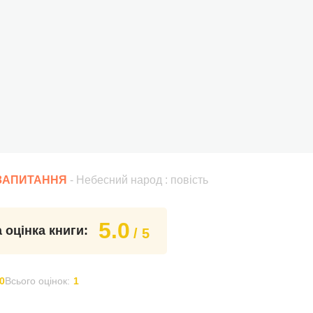
 ЗАПИТАННЯ
- Небесний народ : повість
5.0
 оцінка книги:
/ 5
0
Всього оцінок:
1