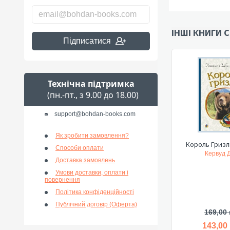
ІНШІ КНИГИ С
Підписатися
Технічна підтримка
(пн.-пт., з 9.00 до 18.00)
support@bohdan-books.com
Як зробити замовлення?
Король Гризлі
Способи оплати
Кервуд Д
Доставка замовлень
Умови доставки, оплати і
повернення
Політика конфіденційності
Публічний договір (Оферта)
169,00 
143,00