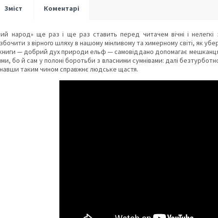
Зміст
Коментарі
ний народ» ще раз і ще раз ставить перед читачем вічні і нелегкі
збочити з вірного шляху в нашому мінливому та химерному світі, як убер
книги — добрий дух природи ельф — самовіддано допомагає мешканцям лі
ими, бо й сам у полоні боротьби з власними сумнівами: далі безтурбот
ізнавши таким чином справжнє людське щастя.