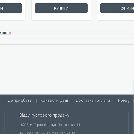
ТИ
КУПИТИ
КУПИТИ
 книги
Де придбати
Контактні дані
Доставка і оплата
Foreign 
|
|
|
|
Відділ гуртового продажу:
46008, м. Тернопіль, вул. Подільська, 44
Тел.: (067) 351-44-52, (067) 350-48-17