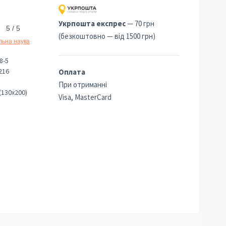
Укрпошта експрес
— 70 грн
5 / 5
(безкоштовно — від 1500 грн)
льна наука
8-5
216
Оплата
При отриманні
(130х200)
Visa, MasterCard