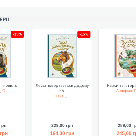
ЕРІЇ
-15%
-15%
 : повість
Лессі повертається додому
Казки та історії
: по...
. О.
Андерсен Г.
Найт Е. .
грн
229,00 грн
289,00 г
 грн
194,00 грн
245,00 г