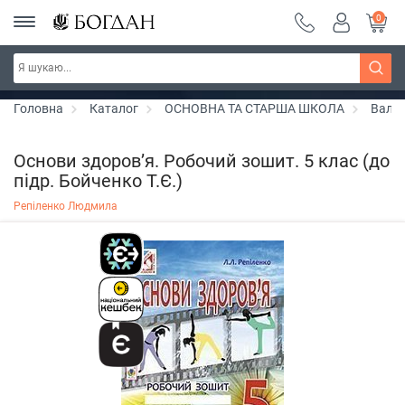
0
РОЗПРОДАЖ ~ 150 грн ~ 200 грн ~ 250 грн ~
Дізнатись більше
300 грн ~ РОЗПРОДАЖ
Головна
Каталог
ОСНОВНА ТА СТАРША ШКОЛА
Валео
Основи здоров’я. Робочий зошит. 5 клас (до
підр. Бойченко Т.Є.)
Репіленко Людмила