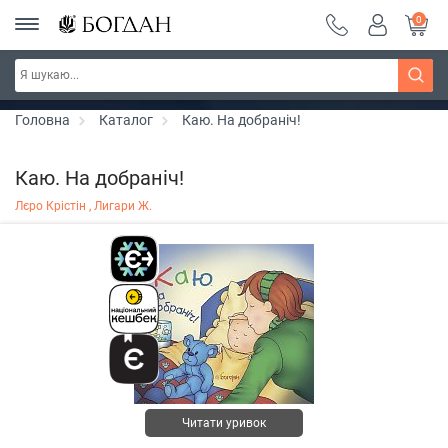
0
РОЗПРОДАЖ ~ 150 грн ~ 200 грн ~ 250 грн ~
Дізнатись більше
300 грн ~ РОЗПРОДАЖ
Головна
Каталог
Каю. На добраніч!
Каю. На добраніч!
Лєро Крістін ,
Лигари Ж.
Читати уривок