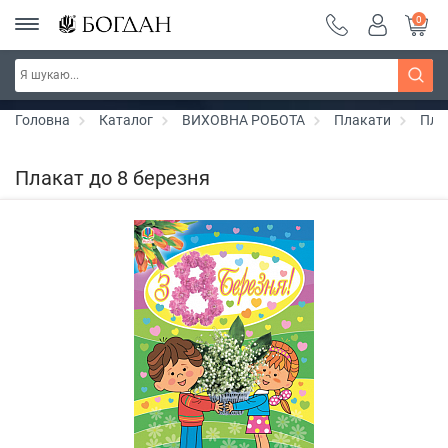
0
Серія "Чейзіана" ~ знижка 20%
Дізнатись більше
Головна
Каталог
ВИХОВНА РОБОТА
Плакати
Пла
Плакат до 8 березня