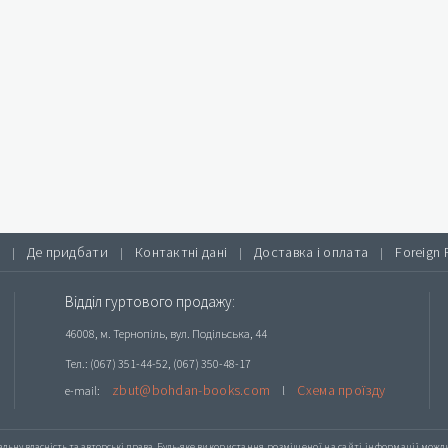
Де придбати
Контактні дані
Доставка і оплата
Foreign 
|
|
|
|
Відділ гуртового продажу:
46008, м. Тернопіль, вул. Подільська, 44
Тел.: (067) 351-44-52, (067) 350-48-17
zbut@bohdan-books.com
Схема проїзду
e-mail:
l
альну власність та авторські права. Будь-яке
використання розміщеної на сайті інформації
можлив