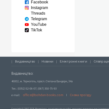
Facebook
Instagram
Threads
Telegram
YouTube
TikTok
Видавництво
Новини
Електронні книги
Співпраця
|
|
|
|
Видавництво:
46002, м. Тернопіль, просп. Степана Бандери, 34а
Тел.: (0352) 52-06-07; (067) 350-75-93
office@bohdan-books.com
Схема проїзду
e-mail:
l
Copyright © 1997-2026 Матеріали, що містяться на сайті, захищені законами про інтелекту