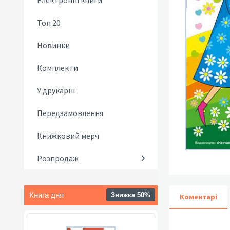
Електронні книги
Топ 20
Новинки
Комплекти
У друкарні
Передзамовлення
Книжковий мерч
Розпродаж
Книга дня
Знижка 50%
Коментарі