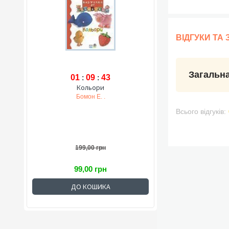
ВІДГУКИ ТА
Загальна
01
:
09
:
42
Кольори
Бомон Е. .
Всього відгуків:
199,00 грн
99,00 грн
ДО КОШИКА