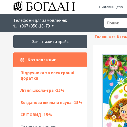
Видавництво
Телефони для замовлення:
(067) 350-18-70
Головна
Ката
Завантажити прайс
Каталог книг
Підручники та електронні
додатки
Літня школа-гра -15%
Богданова шкільна наука -15%
СВІТОВИД -15%