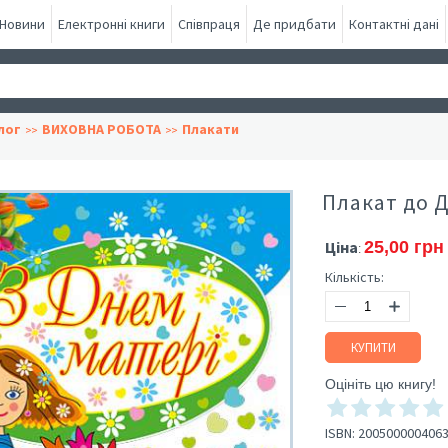
Новини
Електронні книги
Співпраця
Де придбати
Контактні дані
лог
ВИХОВНА РОБОТА
Плакати
Плакат до 
Ціна
25,00 грн
:
Кількість:
КУПИТИ
Оцініть цю книгу!
ISBN:
200500000406