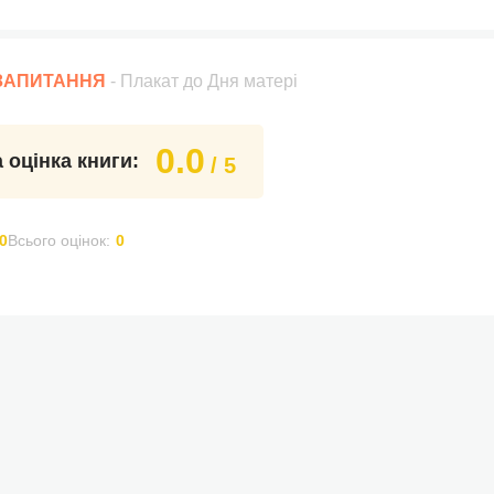
 ЗАПИТАННЯ
- Плакат до Дня матері
0.0
 оцінка книги:
/ 5
0
Всього оцінок:
0