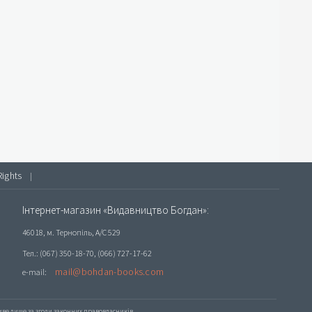
Rights
|
Інтернет-магазин «Видавництво Богдан»:
46018, м. Тернопіль, А/С 529
Тел.: (067) 350-18-70, (066) 727-17-62
mail@bohdan-books.com
e-mail:
е лише за згоди законних правовласників.