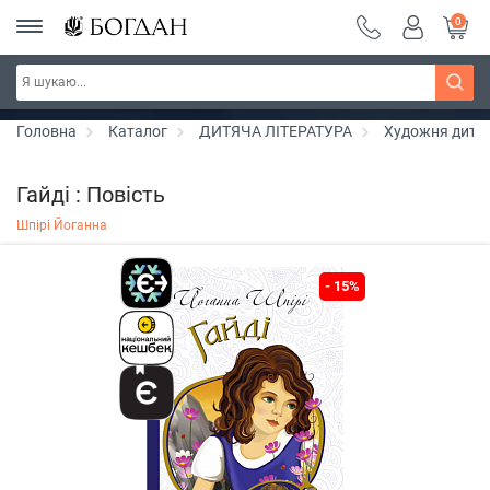
0
Серія "Вандербікери" ~ знижка 25%
Дізнатись більше
Головна
Каталог
ДИТЯЧА ЛІТЕРАТУРА
Художня дитяч
Гайді : Повість
Шпірі Йоганна
- 15%