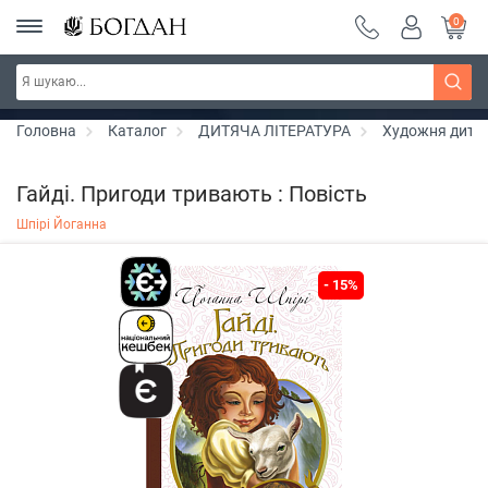
0
Серія "Вандербікери" ~ знижка 25%
Дізнатись більше
Головна
Каталог
ДИТЯЧА ЛІТЕРАТУРА
Художня дитяч
Гайді. Пригоди тривають : Повість
Шпірі Йоганна
- 15%