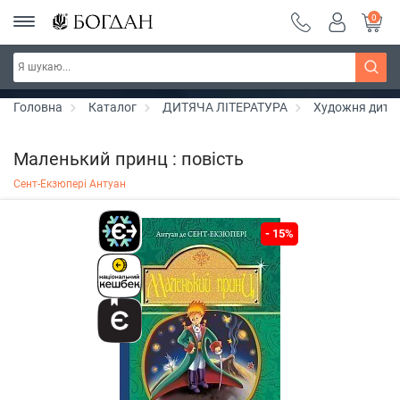
0
Серія "Чейзіана" ~ знижка 20%
Дізнатись більше
Головна
Каталог
ДИТЯЧА ЛІТЕРАТУРА
Художня дитяч
Маленький принц : повість
Сент-Екзюпері Антуан
- 15%