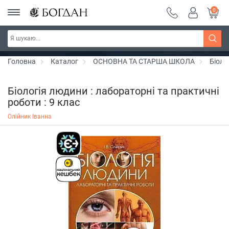
0
РОЗПРОДАЖ ~ 150 грн ~ 200 грн ~ 250 грн ~
Дізнатись більше
300 грн ~ РОЗПРОДАЖ
Головна
Каталог
ОСНОВНА ТА СТАРША ШКОЛА
Біоло
Біологія людини : лабораторні та практичні
роботи : 9 клас
Олійник Іванна