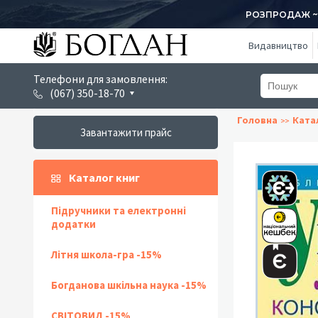
РОЗПРОДАЖ ~ 1
Видавництво
Телефони для замовлення:
(067) 350-18-70
Головна
Ката
Завантажити прайс
Каталог книг
Підручники та електронні
додатки
Літня школа-гра -15%
Богданова шкільна наука -15%
СВІТОВИД -15%