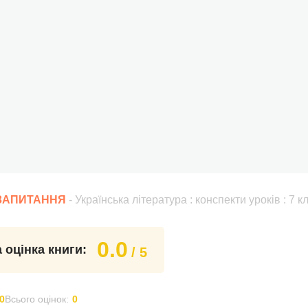
 ЗАПИТАННЯ
- Українська література : конспекти уроків : 7 к
0.0
 оцінка книги:
/ 5
0
Всього оцінок:
0