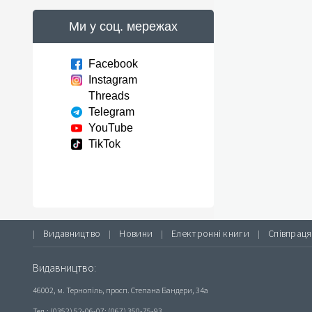
Ми у соц. мережах
Facebook
Instagram
Threads
Telegram
YouTube
TikTok
Видавництво
Новини
Електронні книги
Співпраця
|
|
|
|
Видавництво:
46002, м. Тернопіль, просп. Степана Бандери, 34а
Тел.: (0352) 52-06-07; (067) 350-75-93