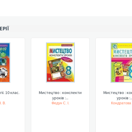
ЕРІЇ
ії. 10 клас.
Мистецтво : конспекти
Мистецтво : ко
уроків :...
уроків :..
. В.
Федун С. І.
Кондратова Л