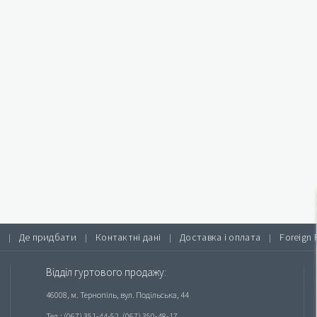
Де придбати
Контактні дані
Доставка і оплата
Foreign 
|
|
|
|
Відділ гуртового продажу:
46008, м. Тернопіль, вул. Подільська, 44
Тел.: (067) 351-44-52, (067) 350-48-17