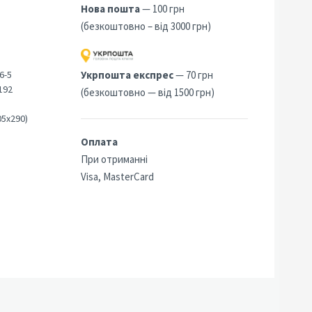
Нова пошта
— 100 грн
(безкоштовно – від 3000 грн)
6-5
Укрпошта експрес
— 70 грн
192
(безкоштовно — від 1500 грн)
05х290)
Оплата
При отриманні
Visa, MasterCard