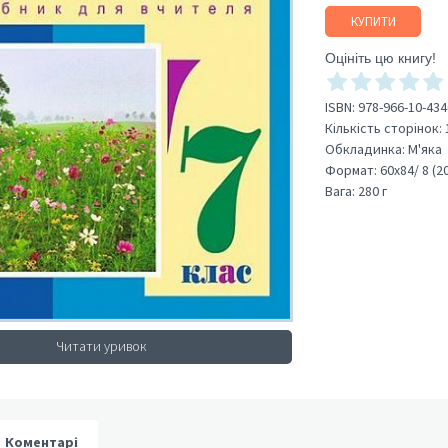
КУПИТИ
Оцініть цю книгу!
ISBN:
978-966-10-434
Кількість сторінок:
Обкладинка:
М'яка
Формат:
60х84/ 8 (2
Вага:
280 г
Читати уривок
Коментарі