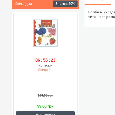
Книга дня
Знижка 50%
Посібник укладе
читання та розви
06
:
56
:
22
Кольори
Бомон Е. .
199,00 грн
99,00 грн