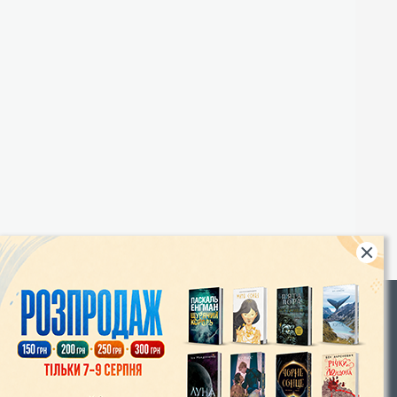
Rights
|
Інтернет-магазин «Видавництво Богдан»:
46018, м. Тернопіль, А/С 529
Тел.: (067) 350-18-70, (066) 727-17-62