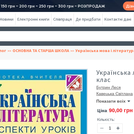
50 грн ~ 200 грн ~ 250 грн ~ 300 грн ~ РОЗПРОДАЖ
Діз
Новини
Електронні книги
Співпраця
Де придбати
Контактні дані
лог
ОСНОВНА ТА СТАРША ШКОЛА
Українська мова і літератур
Українська 
клас
Бутрин Леся
Кавецька Світлана
Показати всіх
Ціна
90,00 грн
:
Кількість: