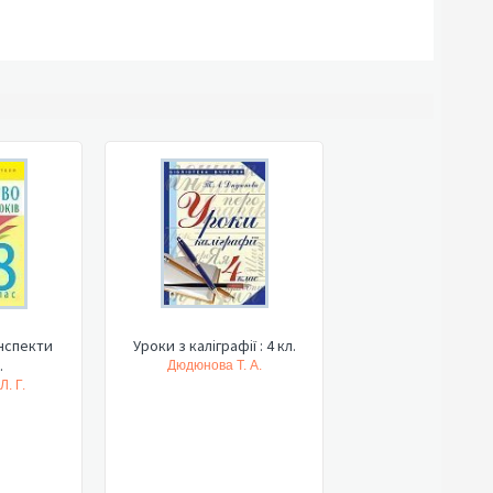
нспекти
Уроки з каліграфії : 4 кл.
.
Дюдюнова Т. А.
. Г.