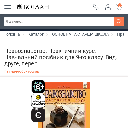
0
РОЗПРОДАЖ ~ 150 грн ~ 200 грн ~ 250 грн ~
Дізнатись більше
300 грн ~ РОЗПРОДАЖ
Головна
Каталог
ОСНОВНА ТА СТАРША ШКОЛА
Прав
Правознавство. Практичний курс:
Навчальний посібник для 9-го класу. Вид.
друге, перер.
Ратушняк Святослав