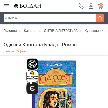
0
Головна
Каталог
ДИТЯЧА ЛІТЕРАТУРА
Художня дитяч
Одіссея Капітана Блада : Роман
Сабатіні Рафаель