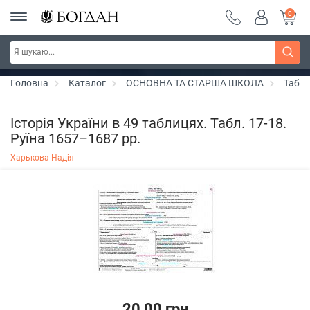
0
РОЗПРОДАЖ ~ 150 грн ~ 200 грн ~ 250 грн ~
Дізнатись більше
300 грн ~ РОЗПРОДАЖ
Головна
Каталог
ОСНОВНА ТА СТАРША ШКОЛА
Табли
Історія України в 49 таблицях. Табл. 17-18.
Руїна 1657–1687 рр.
Харькова Надія
20,00 грн