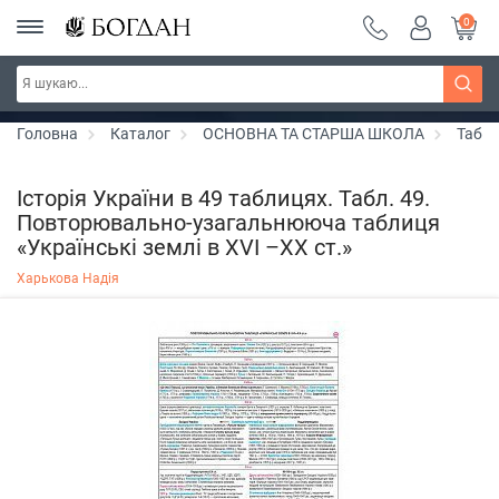
0
РОЗПРОДАЖ ~ 150 грн ~ 200 грн ~ 250 грн ~
Дізнатись більше
300 грн ~ РОЗПРОДАЖ
Головна
Каталог
ОСНОВНА ТА СТАРША ШКОЛА
Табли
Історія України в 49 таблицях. Табл. 49.
Повторювально-узагальнююча таблиця
«Українські землі в ХVІ –ХХ ст.»
Харькова Надія