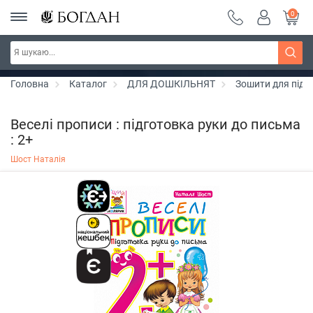
0
Серія "Чейзіана" ~ знижка 20%
Дізнатись більше
Головна
Каталог
ДЛЯ ДОШКІЛЬНЯТ
Зошити для підг
Веселі прописи : підготовка руки до письма
: 2+
Шост Наталія