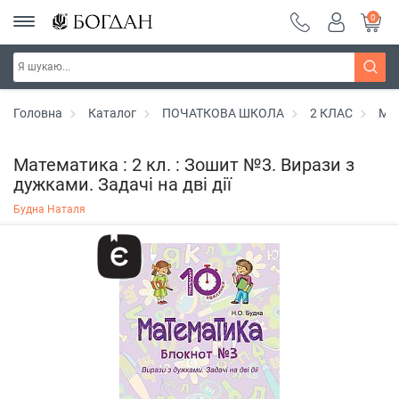
0
Головна
Каталог
ПОЧАТКОВА ШКОЛА
2 КЛАС
Ма
Математика : 2 кл. : Зошит №3. Вирази з
дужками. Задачі на дві дії
Будна Наталя