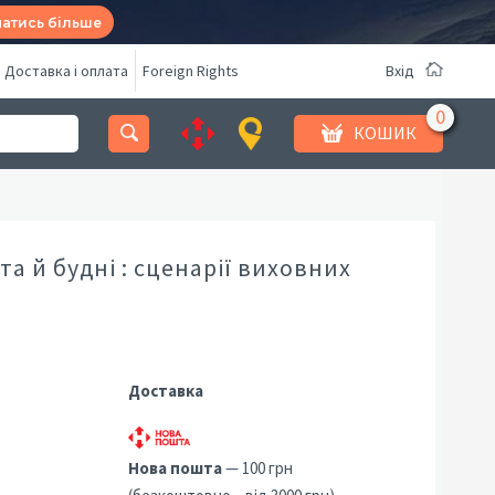
натись більше
Доставка і оплата
Foreign Rights
Вхід
КОШИК
та й будні : сценарії виховних
Доставка
Нова пошта
— 100 грн