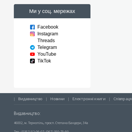
Ми у соц. мережах
Facebook
Instagram
Threads
Telegram
YouTube
TikTok
Видавництво
Новини
Електронні книги
Співпраця
|
|
|
|
Видавництво:
46002, м. Тернопіль, просп. Степана Бандери, 34а
Тел.: (0352) 52-06-07; (067) 350-75-93