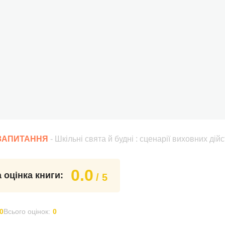
 ЗАПИТАННЯ
- Шкільні свята й будні : сценарії виховних дій
0.0
 оцінка книги:
/ 5
0
Всього оцінок:
0