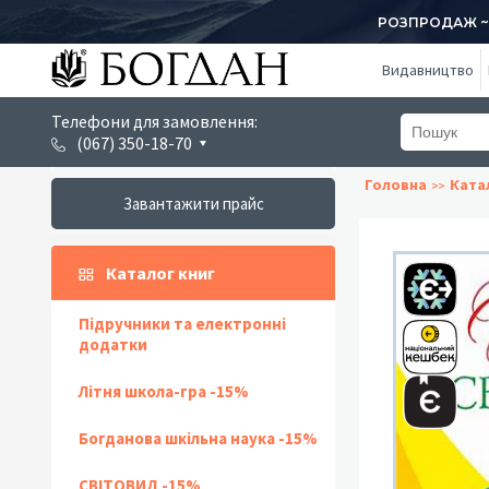
РОЗПРОДАЖ ~ 1
Видавництво
Телефони для замовлення:
(067) 350-18-70
Головна
Ката
Завантажити прайс
Каталог книг
Підручники та електронні
додатки
Літня школа-гра -15%
Богданова шкільна наука -15%
СВІТОВИД -15%