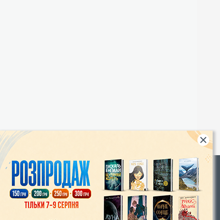
Rights
|
Інтернет-магазин «Видавництво Богдан»:
46018, м. Тернопіль, А/С 529
Тел.: (067) 350-18-70, (066) 727-17-62