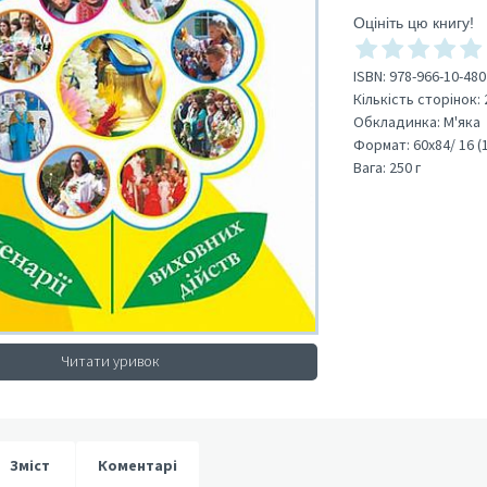
Оцініть цю книгу!
ISBN:
978-966-10-480
Кількість сторінок:
Обкладинка:
М'яка
Формат:
60х84/ 16 (
Вага:
250 г
Читати уривок
Зміст
Коментарі