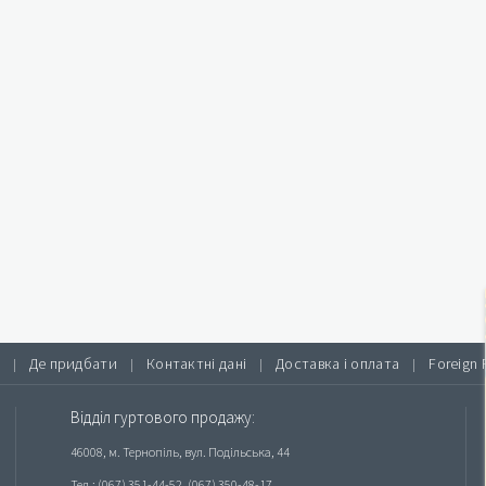
Де придбати
Контактні дані
Доставка і оплата
Foreign 
|
|
|
|
Відділ гуртового продажу:
46008, м. Тернопіль, вул. Подільська, 44
Тел.: (067) 351-44-52, (067) 350-48-17