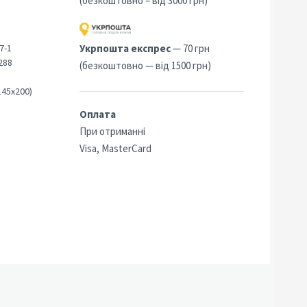
(безкоштовно – від 3000 грн)
7-1
Укрпошта експрес
— 70 грн
288
(безкоштовно — від 1500 грн)
145х200)
Оплата
При отриманні
Visa, MasterCard