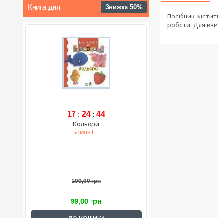
Книга дня
Знижка 50%
Посібник містит
роботи. Для вчит
17
:
24
:
43
Кольори
Бомон Е. .
199,00 грн
99,00 грн