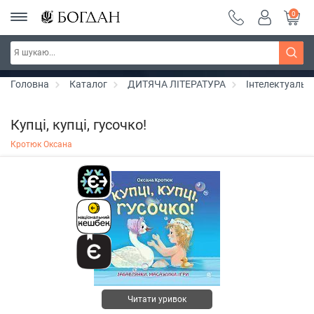
0
РОЗПРОДАЖ ~ 150 грн ~ 200 грн ~ 250 грн ~
Дізнатись більше
300 грн ~ РОЗПРОДАЖ
Головна
Каталог
ДИТЯЧА ЛІТЕРАТУРА
Інтелектуальн
Купці, купці, гусочко!
Кротюк Оксана
Читати уривок