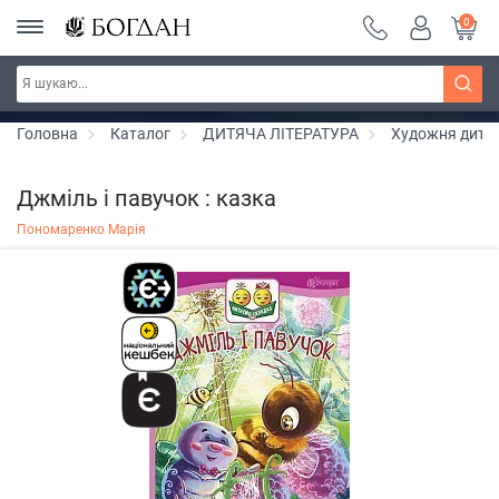
0
Серія "Чейзіана" ~ знижка 20%
Дізнатись більше
Головна
Каталог
ДИТЯЧА ЛІТЕРАТУРА
Художня дитяч
Джміль і павучок : казка
Пономаренко Марія