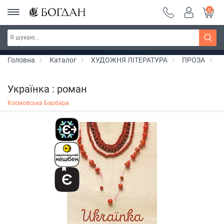
0
РОЗПРОДАЖ ~ 150 грн ~ 200 грн ~ 250 грн ~
Дізнатись більше
300 грн ~ РОЗПРОДАЖ
Головна
Каталог
ХУДОЖНЯ ЛІТЕРАТУРА
ПРОЗА
Л
Українка : роман
Космовська Барбара