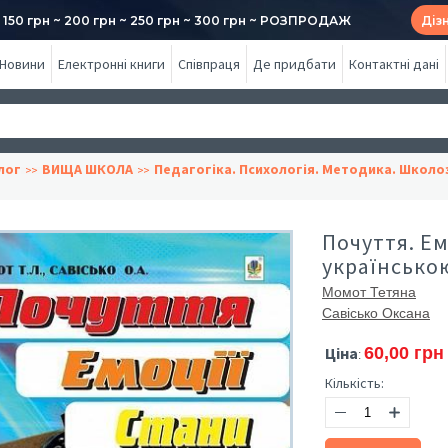
50 грн ~ 200 грн ~ 250 грн ~ 300 грн ~ РОЗПРОДАЖ
Діз
Новини
Електронні книги
Співпраця
Де придбати
Контактні дані
лог
ВИЩА ШКОЛА
Педагогіка. Психологія. Методика. Школо
Почуття. Ем
українсько
Момот Тетяна
Савісько Оксана
Ціна
60,00 грн
:
Кількість: