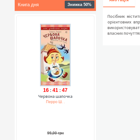
Книга дня
Знижка 50%
Посібник місти
орієнтовних впр
використовувати
власних почуттях
16
:
41
:
46
Червона шапочка
Перро Ш. .
99,00 грн