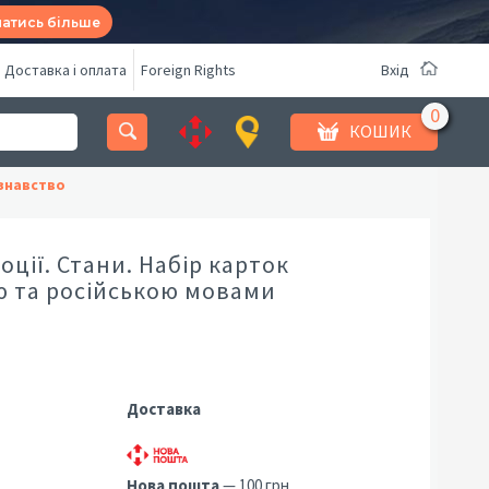
натись більше
Доставка і оплата
Foreign Rights
Вхід
КОШИК
знавство
оції. Стани. Набір карток
ю та російською мовами
Доставка
Нова пошта
— 100 грн