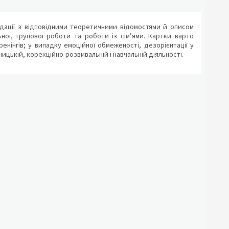
ндації з відповідними теоретичними відомостями й описом
ної, групової роботи та роботи із сім’ями. Картки варто
енінгів; у випадку емоційної обмеженості, дезорієнтації у
ицькій, корекційно-розвивальній і навчальній діяльності.