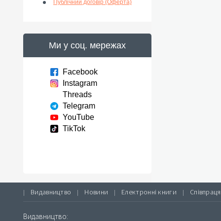
Публічний договір (Оферта)
Ми у соц. мережах
Facebook
Instagram
Threads
Telegram
YouTube
TikTok
Видавництво
Новини
Електронні книги
Співпраця
|
|
|
|
Видавництво: