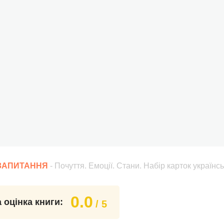
 ЗАПИТАННЯ
- Почуття. Емоції. Стани. Набір карток україн
0.0
 оцінка книги:
/ 5