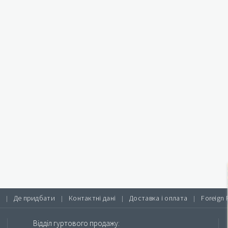
Де придбати
Контактні дані
Доставка і оплата
Foreign 
|
|
|
|
Відділ гуртового продажу: