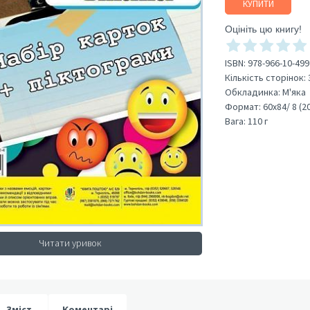
КУПИТИ
Оцініть цю книгу!
ISBN:
978-966-10-499
Кількість сторінок:
Обкладинка:
М'яка
Формат:
60х84/ 8 (2
Вага:
110 г
Читати уривок
Зміст
Коментарі