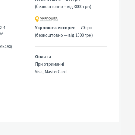
(безкоштовно – від 3000 грн)
2-4
Укрпошта експрес
— 70 грн
36
(безкоштовно — від 1500 грн)
05х290)
Оплата
При отриманні
Visa, MasterCard