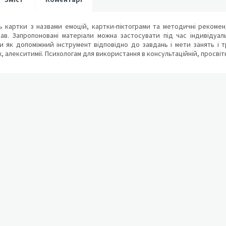
ть картки з назвами емоцій, картки-піктограми та методичні рекоме
ав. Запропоновані матеріали можна застосувати під час індивідуаль
 як допоміжний інструмент відповідно до завдань і мети занять і тр
, алекситимії. Психологам для використання в консультаційній, просвітн