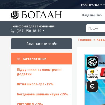
РОЗПРОДАЖ ~ 1
Видавництво
Телефони для замовлення:
(067) 350-18-70
Головна
Ката
Завантажити прайс
Каталог книг
Підручники та електронні
додатки
Літня школа-гра -15%
Богданова шкільна наука -15%
СВІТОВИД -15%