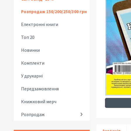
Розпродаж 150/200/250/300 грн
Електронні книги
Топ 20
Новинки
Комплекти
У друкарні
Передзамовлення
Книжковий мерч
Розпродаж
Анотація