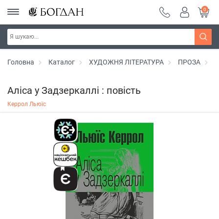
0
Головна
Каталог
ХУДОЖНЯ ЛІТЕРАТУРА
ПРОЗА
А
Аліса у Задзеркаллі : повість
Керрол Льюїс