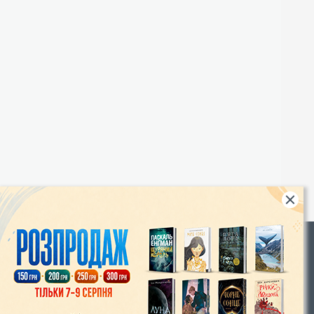
Rights
|
Інтернет-магазин «Видавництво Богдан»:
46018, м. Тернопіль, А/С 529
Тел.: (067) 350-18-70, (066) 727-17-62