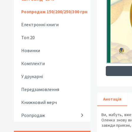
Розпродаж 150/200/250/300 грн
Електронні книги
Топ 20
Новинки
Комплекти
У друкарні
Передзамовлення
Анотація
Книжковий мерч
Ви, мабуть, вже
Розпродаж
Оленка знову ви
завжди приязні, 