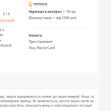
Укрпошта експрес
— 70 грн
5 / 5
(безкоштовно — від 1500 грн)
льна наука
1-0
96
Оплата
а
При отриманні
185х210)
Visa, MasterCard
уди, звідки відкриваються шляхи до інших вимірів? Влад та
ймовірних пригод. Як виявляється, жителі інших світів не
 професора Філа, знаходять вихід із найскладніших ситуацій.