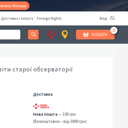
натись більше
Доставка і оплата
Foreign Rights
Вхід
КОШИК
віти старої обсерваторії
Доставка
Нова пошта
— 100 грн
(безкоштовно – від 3000 грн)