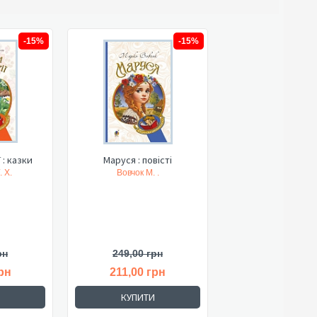
-15%
-15%
 : казки
Маруся : повісті
 Х.
Вовчок М. .
рн
249,00 грн
рн
211,00 грн
КУПИТИ