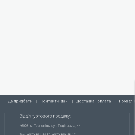
Де придбати
Контактні дані
Доставка і оплата
Foreign 
|
|
|
|
Відділ гуртового продажу:
46008, м. Тернопіль, вул. Подільська, 44
Тел.: (067) 351-44-52, (067) 350-48-17