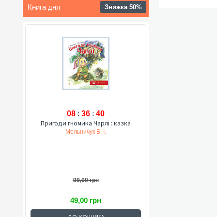
Книга дня
Знижка 50%
08
:
36
:
39
Пригоди гномика Чарлі : казка
Мельничук Б. І.
99,00 грн
49,00 грн