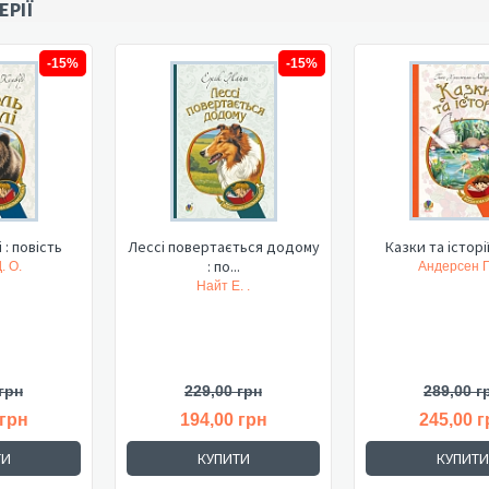
ЕРІЇ
-15%
-15%
 : повість
Лессі повертається додому
Казки та історії
: по...
. О.
Андерсен Г.
Найт Е. .
грн
229,00 грн
289,00 г
 грн
194,00 грн
245,00 г
ТИ
КУПИТИ
КУПИТИ