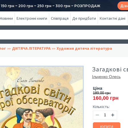
50 грн ~ 200 грн ~ 250 грн ~ 300 грн ~ РОЗПРОДАЖ
Діз
Новини
Електронні книги
Співпраця
Де придбати
Контактні дані
лог
ДИТЯЧА ЛІТЕРАТУРА
Художня дитяча література
Загадкові с
Ільченко Олесь
Ціна
:
189,00 грн
160,00 грн
Кількість:
КУПИТИ