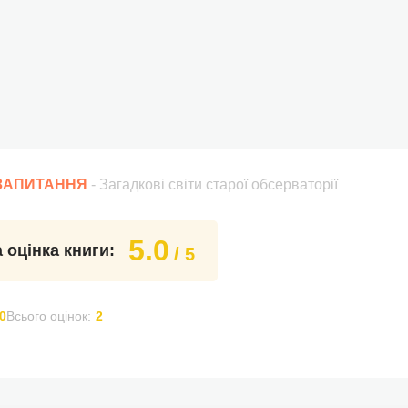
 ЗАПИТАННЯ
- Загадкові світи старої обсерваторії
5.0
 оцінка книги:
/ 5
0
Всього оцінок:
2