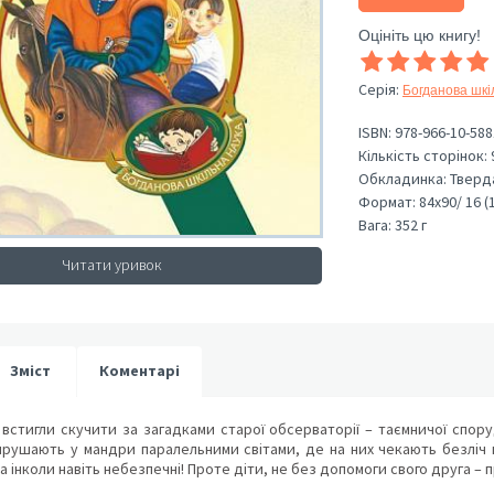
Оцініть цю книгу!
Серія
:
Богданова шкі
ISBN:
978-966-10-588
Кількість сторінок:
Обкладинка:
Тверд
Формат:
84х90/ 16 (
Вага:
352 г
Читати уривок
Зміст
Коментарі
 встигли скучити за загадками старої обсерваторії – таємничої спор
рушають у мандри паралельними світами, де на них чекають безліч не
а інколи навіть небезпечні! Проте діти, не без допомоги свого друга –