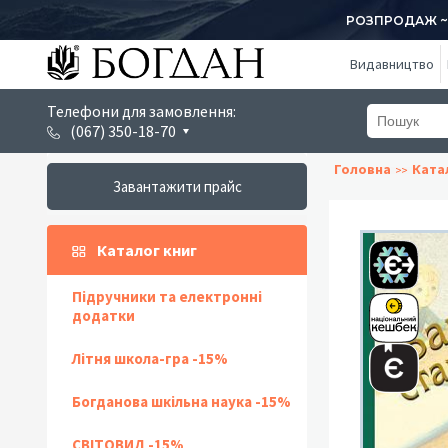
РОЗПРОДАЖ ~ 1
Видавництво
Телефони для замовлення:
(067) 350-18-70
Головна
Ката
Завантажити прайс
Каталог книг
Підручники та електронні
додатки
Літня школа-гра -15%
Богданова шкільна наука -15%
СВІТОВИД -15%