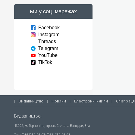
Ми у соц. мережах
Facebook
Instagram
Threads
Telegram
YouTube
TikTok
Видавництво
Новини
Електронні книги
Співпраця
|
|
|
|
Видавництво:
46002, м. Тернопіль, просп. Степана Бандери, 34а
Тел.: (0352) 52-06-07; (067) 350-75-93