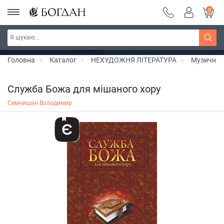
0
РОЗПРОДАЖ ~ 150 грн ~ 200 грн ~ 250 грн ~
Дізнатись більше
300 грн ~ РОЗПРОДАЖ
Головна
Каталог
НЕХУДОЖНЯ ЛІТЕРАТУРА
Музичні 
Служба Божа для мішаного хору
Семчишин Володимир