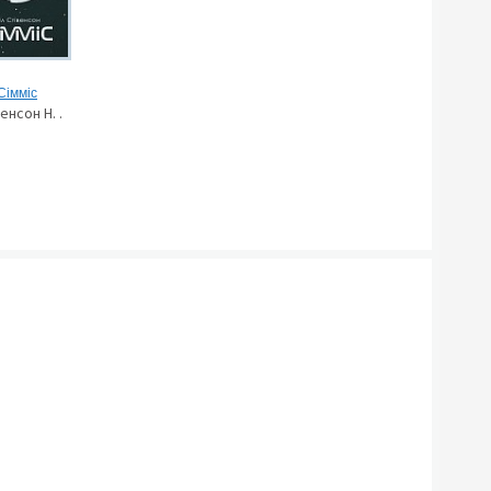
Сімміс
енсон Н. .