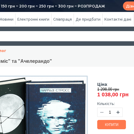
50 грн ~ 200 грн ~ 250 грн ~ 300 грн ~ РОЗПРОДАЖ
Діз
Новини
Електронні книги
Співпраця
Де придбати
Контактні дані
лог
міс" та "Ачелерандо"
Ціна
:
1 298,00 грн
1 038,00 грн
Кількість:
КУПИТИ