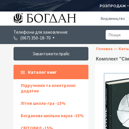
РОЗПРОДАЖ ~ 1
Видавництво
Телефони для замовлення:
(067) 350-18-70
Головна
Ката
Завантажити прайс
Комплект "Сім
Каталог книг
Підручники та електронні
додатки
Літня школа-гра -15%
Богданова шкільна наука -15%
СВІТОВИД -15%