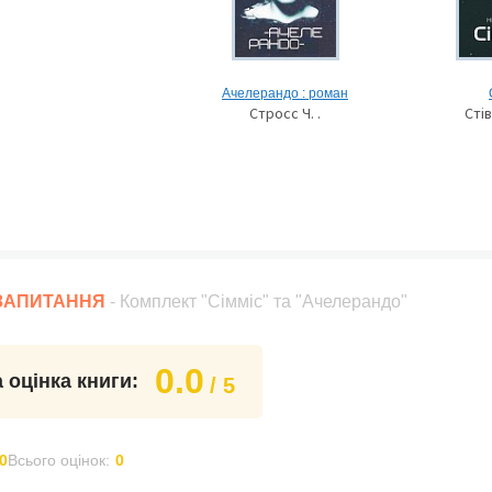
Ачелерандо : роман
Стросс Ч. .
Стів
 ЗАПИТАННЯ
- Комплект "Сімміс" та "Ачелерандо"
0.0
 оцінка книги:
/ 5
0
Всього оцінок:
0