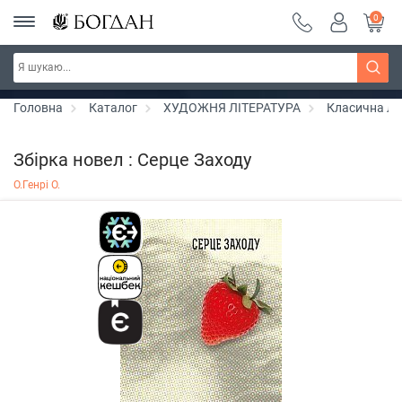
0
Серія "Чейзіана" ~ знижка 20%
Дізнатись більше
Головна
Каталог
ХУДОЖНЯ ЛІТЕРАТУРА
Класична лі
Збірка новел : Серце Заходу
О.Генрі О.