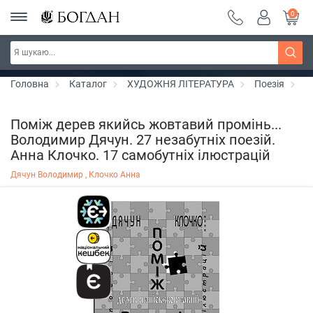
0
Серія "Вандербікери" ~ знижка 25%
Дізнатись більше
Головна
Каталог
ХУДОЖНЯ ЛІТЕРАТУРА
Поезія
П
Поміж дерев якийсь жовтавий промінь...
Володимир Дячун. 27 незабутніх поезій.
Анна Клочко. 17 самобутніх ілюстрацій
Дячун Володимир ,
Клочко Анна